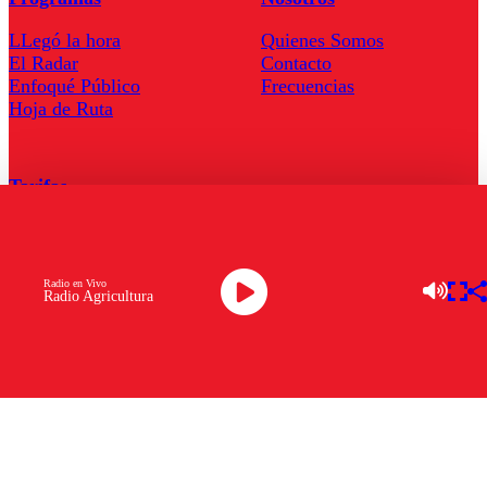
LLegó la hora
Quienes Somos
El Radar
Contacto
Enfoqué Público
Frecuencias
Hoja de Ruta
Tarifas
Comercial
Tarifas Servel Radio
Radio en Vivo
Radio Agricultura
Radio en Vivo
TV en Vivo
Descarga la APP