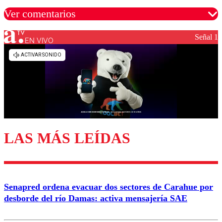
Ver comentarios
Señal 1
EN VIVO
Los comentarios son moderados para garantizar un
diálogo respetuoso.
Nombre
Correo
LAS MÁS LEÍDAS
Enviar comentario
Senapred ordena evacuar dos sectores de Carahue por
desborde del río Damas: activa mensajería SAE