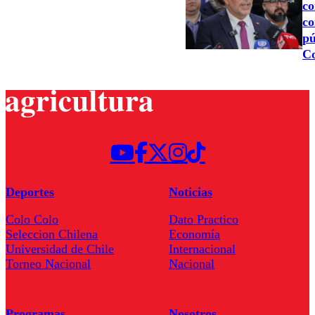
co
co
pú
Co
Deportes
Noticias
Colo Colo
Dato Practico
Seleccion Chilena
Economía
Universidad de Chile
Internacional
Torneo Nacional
Nacional
Programas
Nosotros