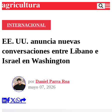
INTERNACIONAL
Podcast
EE. UU. anuncia nuevas
Frecuencias
Agricultura TV
conversaciones entre Líbano e
Deportes
Israel en Washington
Entretención
Colo Colo
Noticias
Motor
Vida Social
Otros Deportes
Dato Practico
Publicaciones en medios
por
Daniel Parra Roa
Seleccion Chilena
Economía
Opinión
mayo 07, 2026
Torneo Internacional
Internacional
Programas
Torneo Nacional
Nacional
Comercial
Universidad Católica
Política
Universidad de Chile
Sustentabilidad