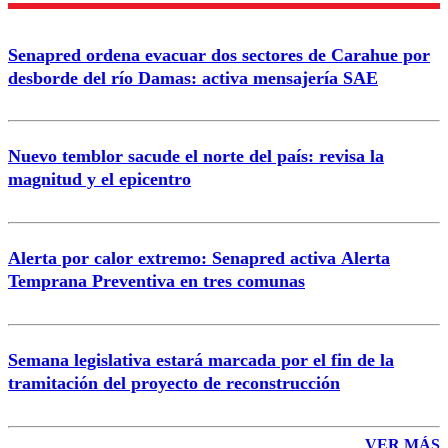
Senapred ordena evacuar dos sectores de Carahue por
Correo
desborde del río Damas: activa mensajería SAE
Nuevo temblor sacude el norte del país: revisa la
magnitud y el epicentro
Enviar comentario
Alerta por calor extremo: Senapred activa Alerta
Temprana Preventiva en tres comunas
Semana legislativa estará marcada por el fin de la
tramitación del proyecto de reconstrucción
VER MÁS