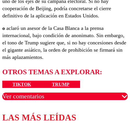
uno de los ejes de su campaña electoral. Si no hay
cooperación de Beijing, podría concretarse el cierre
definitivo de la aplicación en Estados Unidos.
o
aclaró un asesor de la Casa Blanca a la prensa
internacional, bajo condición de anonimato. Sin embargo,
el tono de Trump sugiere que, si no hay concesiones desde
el gigante asiático, la orden de prohibición se firmará sin
más aplazamientos.
OTROS TEMAS A EXPLORAR:
TIKTOK
TRUMP
Ver comentarios
LAS MÁS LEÍDAS
Los comentarios son moderados para garantizar un
diálogo respetuoso.
Nombre