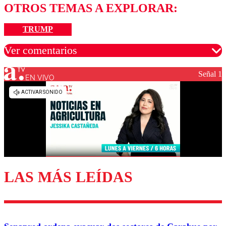
OTROS TEMAS A EXPLORAR:
TRUMP
Ver comentarios
Señal 1
EN VIVO
Los comentarios son moderados para garantizar un
diálogo respetuoso.
Nombre
Correo
LAS MÁS LEÍDAS
Enviar comentario