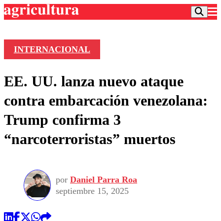
INTERNACIONAL
Podcast
EE. UU. lanza nuevo ataque
Frecuencias
Agricultura TV
contra embarcación venezolana:
Deportes
Trump confirma 3
Entretención
Colo Colo
Noticias
“narcoterroristas” muertos
Motor
Vida Social
Otros Deportes
Dato Practico
Publicaciones en medios
Seleccion Chilena
Economía
Opinión
Torneo Internacional
Internacional
por
Daniel Parra Roa
Programas
Torneo Nacional
Nacional
septiembre 15, 2025
Comercial
Universidad Católica
Política
Universidad de Chile
Sustentabilidad