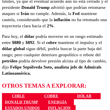
límites, ya que el eventual acuerdo aún no está cerrado y el
presidente
Donald Trump
advirtió que podrían retomarse
ataques si
Irán
no cumple. Además, la
Fed
mantiene
cautela, considerando que la
inflación
no ha retomado una
trayectoria clara hacia el
2%
.
Para hoy, el
dólar
podría moverse en un rango estimado
entre
$880
y
$892
. Si el
cobre
mantiene el impulso y el
dólar global
sigue débil, podría buscar la parte baja del
rango; pero cualquier deterioro geopolítico o rebote del
petróleo
podría devolver presión alcista al tipo de cambio,
dijo
Felipe Sepúlveda Soto, a
nalista jefe de Admirals
Latinoamérica.
OTROS TEMAS A EXPLORAR:
CHILE
COBRE
DÓLAR
DONALD TRUMP
ENERGÍA
ESTADOS UNIDOS
INFLACIÓN