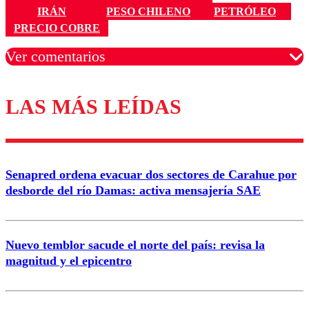
IRÁN
PESO CHILENO
PETRÓLEO
PRECIO COBRE
Ver comentarios
LAS MÁS LEÍDAS
Los comentarios son moderados para garantizar un
diálogo respetuoso.
Nombre
Senapred ordena evacuar dos sectores de Carahue por
Correo
desborde del río Damas: activa mensajería SAE
Nuevo temblor sacude el norte del país: revisa la
magnitud y el epicentro
Enviar comentario