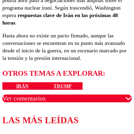
podría abrir paso a negociaciones más amplias sobre el
programa nuclear iraní. Según trascendió, Washington
espera
respuestas clave de Irán en las próximas 48
horas
.
Hasta ahora no existe un pacto firmado, aunque las
conversaciones se encuentran en su punto más avanzado
desde el inicio de la guerra, en un escenario marcado por
la tensión y la presión internacional.
OTROS TEMAS A EXPLORAR:
IRÁN
TRUMP
Ver comentarios
LAS MÁS LEÍDAS
Los comentarios son moderados para garantizar un
diálogo respetuoso.
Nombre