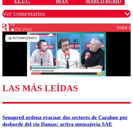
EE.UU.
IRÁN
MARCO RUBIO
Ver comentarios
Señal 1
EN VIVO
Los comentarios son moderados para garantizar un
diálogo respetuoso.
Nombre
Correo
LAS MÁS LEÍDAS
Enviar comentario
Senapred ordena evacuar dos sectores de Carahue por
desborde del río Damas: activa mensajería SAE