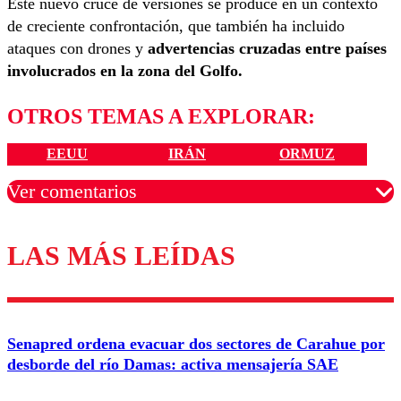
Este nuevo cruce de versiones se produce en un contexto
de creciente confrontación, que también ha incluido
ataques con drones y
advertencias cruzadas entre países
involucrados en la zona del Golfo.
OTROS TEMAS A EXPLORAR:
EEUU
IRÁN
ORMUZ
Ver comentarios
LAS MÁS LEÍDAS
Los comentarios son moderados para garantizar un
diálogo respetuoso.
Nombre
Senapred ordena evacuar dos sectores de Carahue por
Correo
desborde del río Damas: activa mensajería SAE