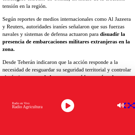
tensión en la región.
Según reportes de medios internacionales como Al Jazeera
y Reuters, autoridades iraníes señalaron que sus fuerzas
navales y sistemas de defensa actuaron para
disuadir la
presencia de embarcaciones militares extranjeras en la
zona.
Desde Teherán indicaron que la acción responde a la
necesidad de resguardar su seguridad territorial y controlar
el tránsito
en una de las rutas marítimas más relevantes
para el comercio global de petróleo.
El estrecho de Ormuz, ubicado entre Irán y Omán, es
Radio en Vivo
considerado un punto estratégico clave, ya que por él
Radio Agricultura
transita una parte significativa del suministro energético
mundial, lo que convierte cualquier incidente
en la zona
en un foco de preocupación internacional.