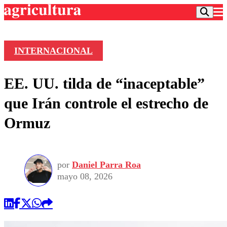
INTERNACIONAL
Podcast
EE. UU. tilda de “inaceptable”
Frecuencias
Agricultura TV
que Irán controle el estrecho de
Deportes
Ormuz
Entretención
Colo Colo
Noticias
Motor
Vida Social
Otros Deportes
Dato Practico
Publicaciones en medios
por
Daniel Parra Roa
Seleccion Chilena
Economía
Opinión
mayo 08, 2026
Torneo Internacional
Internacional
Programas
Torneo Nacional
Nacional
Comercial
Universidad Católica
Política
Universidad de Chile
Sustentabilidad