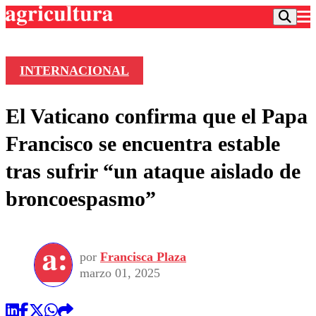
INTERNACIONAL
Podcast
El Vaticano confirma que el Papa
Frecuencias
Agricultura TV
Francisco se encuentra estable
Deportes
tras sufrir “un ataque aislado de
Entretención
Colo Colo
Noticias
broncoespasmo”
Motor
Vida Social
Otros Deportes
Dato Practico
Publicaciones en medios
Seleccion Chilena
Economía
Opinión
Torneo Internacional
Internacional
por
Francisca Plaza
Programas
Torneo Nacional
Nacional
marzo 01, 2025
Comercial
Universidad Católica
Política
Universidad de Chile
Sustentabilidad