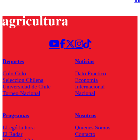
in
Deportes
Noticias
Colo Colo
Dato Practico
Seleccion Chilena
Economía
Universidad de Chile
Internacional
Torneo Nacional
Nacional
Programas
Nosotros
LLegó la hora
Quienes Somos
El Radar
Contacto