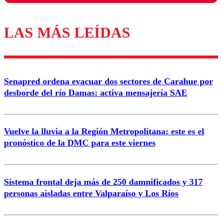
LAS MÁS LEÍDAS
Los comentarios son moderados para garantizar un
diálogo respetuoso.
Nombre
Senapred ordena evacuar dos sectores de Carahue por
Correo
desborde del río Damas: activa mensajería SAE
Vuelve la lluvia a la Región Metropolitana: este es el
pronóstico de la DMC para este viernes
Enviar comentario
Sistema frontal deja más de 250 damnificados y 317
personas aisladas entre Valparaíso y Los Ríos