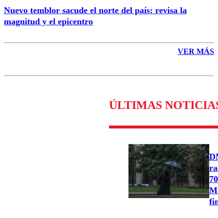
Nuevo temblor sacude el norte del país: revisa la
magnitud y el epicentro
VER MÁS
ÚLTIMAS NOTICIA
DM
ra
70
Me
fi