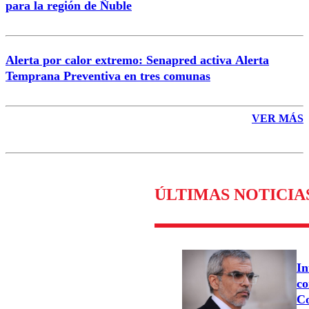
para la región de Ñuble
Alerta por calor extremo: Senapred activa Alerta
Temprana Preventiva en tres comunas
VER MÁS
ÚLTIMAS NOTICIA
In
co
Co