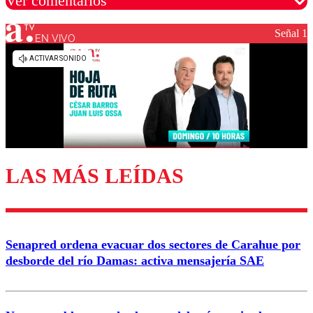
Ver comentarios
Señal 1
EN VIVO
Los comentarios son moderados para garantizar un
diálogo respetuoso.
Nombre
Correo
LAS MÁS LEÍDAS
Enviar comentario
Senapred ordena evacuar dos sectores de Carahue por
desborde del río Damas: activa mensajería SAE