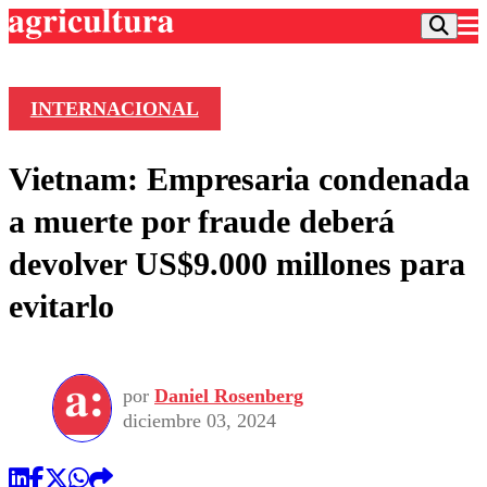
INTERNACIONAL
Podcast
Vietnam: Empresaria condenada
Frecuencias
Agricultura TV
a muerte por fraude deberá
Deportes
devolver US$9.000 millones para
Entretención
Colo Colo
Noticias
evitarlo
Motor
Vida Social
Otros Deportes
Dato Practico
Publicaciones en medios
Seleccion Chilena
Economía
Opinión
Torneo Internacional
Internacional
por
Daniel Rosenberg
Programas
Torneo Nacional
Nacional
diciembre 03, 2024
Comercial
Universidad Católica
Política
Universidad de Chile
Sustentabilidad