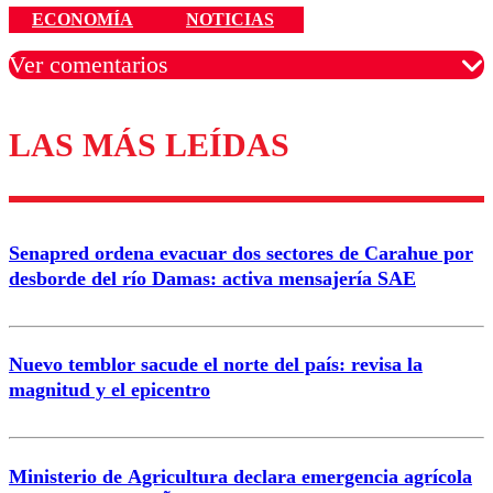
ECONOMÍA
NOTICIAS
Ver comentarios
LAS MÁS LEÍDAS
Los comentarios son moderados para garantizar un
diálogo respetuoso.
Nombre
Senapred ordena evacuar dos sectores de Carahue por
Correo
desborde del río Damas: activa mensajería SAE
Nuevo temblor sacude el norte del país: revisa la
magnitud y el epicentro
Enviar comentario
Ministerio de Agricultura declara emergencia agrícola