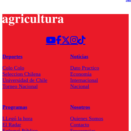
Deportes
Noticias
Colo Colo
Dato Practico
Seleccion Chilena
Economía
Universidad de Chile
Internacional
Torneo Nacional
Nacional
Programas
Nosotros
LLegó la hora
Quienes Somos
El Radar
Contacto
Enfoqué Público
Frecuencias