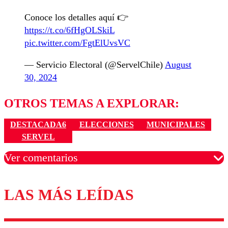
Conoce los detalles aquí 👉
https://t.co/6fHgOLSkiL
pic.twitter.com/FgtElUvsVC
— Servicio Electoral (@ServelChile)
August
30, 2024
OTROS TEMAS A EXPLORAR:
DESTACADA6
ELECCIONES
MUNICIPALES
SERVEL
Ver comentarios
LAS MÁS LEÍDAS
Los comentarios son moderados para garantizar un
diálogo respetuoso.
Nombre