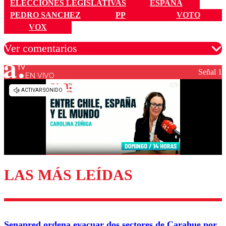
ELECCIONES LEGISLATIVAS
ESPAÑA
PEDRO SANCHEZ
PP
VOTO
VOX
Ver comentarios
Señal 1
EN VIVO
Los comentarios son moderados para garantizar un
diálogo respetuoso.
Nombre
Correo
LAS MÁS LEÍDAS
Enviar comentario
Senapred ordena evacuar dos sectores de Carahue por