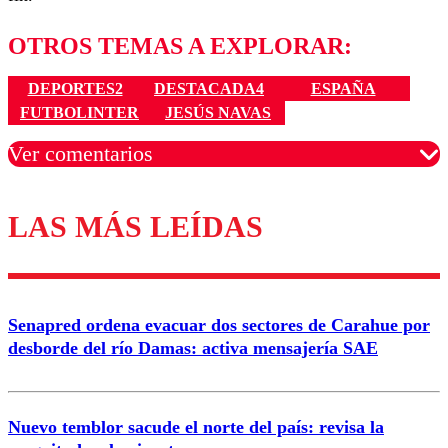
OTROS TEMAS A EXPLORAR:
DEPORTES2
DESTACADA4
ESPAÑA
FUTBOLINTER
JESÚS NAVAS
Ver comentarios
LAS MÁS LEÍDAS
Los comentarios son moderados para garantizar un
diálogo respetuoso.
Nombre
Senapred ordena evacuar dos sectores de Carahue por
Correo
desborde del río Damas: activa mensajería SAE
Nuevo temblor sacude el norte del país: revisa la