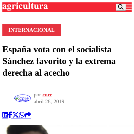
INTERNACIONAL
Podcast
España vota con el socialista
Frecuencias
Agricultura TV
Sánchez favorito y la extrema
Deportes
derecha al acecho
Entretención
Colo Colo
Noticias
Motor
Vida Social
Otros Deportes
Dato Practico
por
core
Publicaciones en medios
Seleccion Chilena
Economía
abril 28, 2019
Opinión
Torneo Internacional
Internacional
Programas
Torneo Nacional
Nacional
Comercial
Universidad Católica
Política
Universidad de Chile
Sustentabilidad