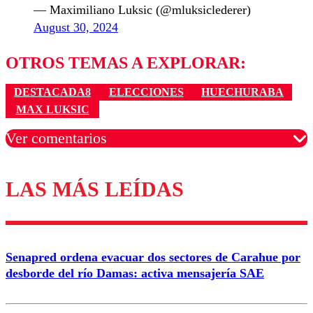
— Maximiliano Luksic (@mluksiclederer)
August 30, 2024
OTROS TEMAS A EXPLORAR:
DESTACADA8
ELECCIONES
HUECHURABA
MAX LUKSIC
Ver comentarios
LAS MÁS LEÍDAS
Los comentarios son moderados para garantizar un
diálogo respetuoso.
Nombre
Senapred ordena evacuar dos sectores de Carahue por
Correo
desborde del río Damas: activa mensajería SAE