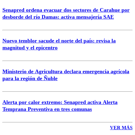
Senapred ordena evacuar dos sectores de Carahue por
Correo
desborde del río Damas: activa mensajería SAE
Nuevo temblor sacude el norte del país: revisa la
magnitud y el epicentro
Enviar comentario
Ministerio de Agricultura declara emergencia agrícola
para la región de Ñuble
Alerta por calor extremo: Senapred activa Alerta
Temprana Preventiva en tres comunas
VER MÁS