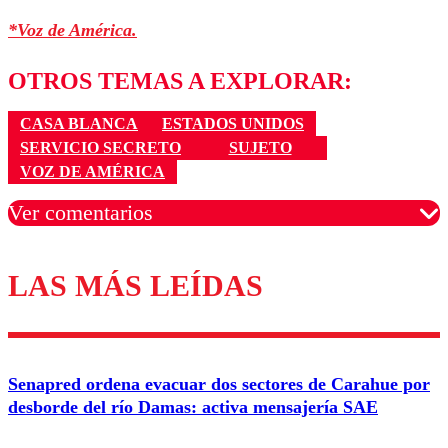
*Voz de América.
OTROS TEMAS A EXPLORAR:
CASA BLANCA
ESTADOS UNIDOS
SERVICIO SECRETO
SUJETO
VOZ DE AMÉRICA
Ver comentarios
LAS MÁS LEÍDAS
Los comentarios son moderados para garantizar un
diálogo respetuoso.
Nombre
Senapred ordena evacuar dos sectores de Carahue por
Correo
desborde del río Damas: activa mensajería SAE