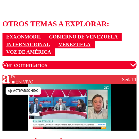
OTROS TEMAS A EXPLORAR:
EXXONMOBIL
GOBIERNO DE VENEZUELA
INTERNACIONAL
VENEZUELA
VOZ DE AMÉRICA
Ver comentarios
Señal 1
EN VIVO
Los comentarios son moderados para garantizar un
diálogo respetuoso.
Nombre
Correo