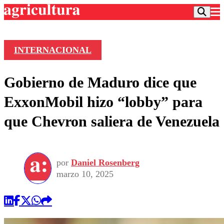
INTERNACIONAL
Podcast
Gobierno de Maduro dice que
Frecuencias
Agricultura TV
ExxonMobil hizo “lobby” para
Deportes
que Chevron saliera de Venezuela
Entretención
Colo Colo
Noticias
Motor
Vida Social
Otros Deportes
Dato Practico
Publicaciones en medios
por
Daniel Rosenberg
Seleccion Chilena
Economía
Opinión
marzo 10, 2025
Torneo Internacional
Internacional
Programas
Torneo Nacional
Nacional
Comercial
Universidad Católica
Política
Universidad de Chile
Sustentabilidad