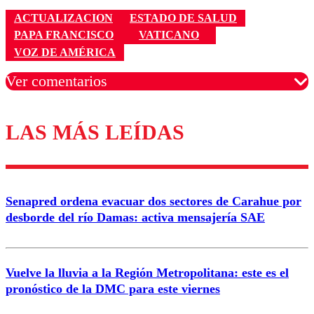
ACTUALIZACION
ESTADO DE SALUD
PAPA FRANCISCO
VATICANO
VOZ DE AMÉRICA
Ver comentarios
LAS MÁS LEÍDAS
Los comentarios son moderados para garantizar un
diálogo respetuoso.
Nombre
Senapred ordena evacuar dos sectores de Carahue por
Correo
desborde del río Damas: activa mensajería SAE
Vuelve la lluvia a la Región Metropolitana: este es el
pronóstico de la DMC para este viernes
Enviar comentario