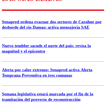
diálogo respetuoso.
Nombre
Senapred ordena evacuar dos sectores de Carahue por
Correo
desborde del río Damas: activa mensajería SAE
Nuevo temblor sacude el norte del país: revisa la
magnitud y el epicentro
Enviar comentario
Alerta por calor extremo: Senapred activa Alerta
Temprana Preventiva en tres comunas
Semana legislativa estará marcada por el fin de la
tramitación del proyecto de reconstrucción