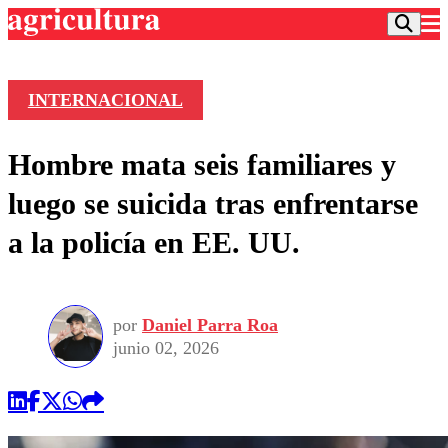
INTERNACIONAL
Podcast
Hombre mata seis familiares y
Frecuencias
Agricultura TV
luego se suicida tras enfrentarse
Deportes
a la policía en EE. UU.
Entretención
Colo Colo
Noticias
Motor
Vida Social
Otros Deportes
Dato Practico
Publicaciones en medios
por
Daniel Parra Roa
Seleccion Chilena
Economía
Opinión
junio 02, 2026
Torneo Internacional
Internacional
Programas
Torneo Nacional
Nacional
Comercial
Universidad Católica
Política
Universidad de Chile
Sustentabilidad