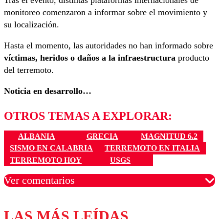
monitoreo comenzaron a informar sobre el movimiento y
su localización.
Hasta el momento, las autoridades no han informado sobre
víctimas, heridos o daños a la infraestructura
producto
del terremoto.
Noticia en desarrollo…
OTROS TEMAS A EXPLORAR:
ALBANIA
GRECIA
MAGNITUD 6.2
SISMO EN CALABRIA
TERREMOTO EN ITALIA
TERREMOTO HOY
USGS
Ver comentarios
LAS MÁS LEÍDAS
Los comentarios son moderados para garantizar un