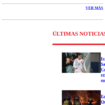
VER MÁS
ÚLTIMAS NOTICIA
Iv
Sa
Co
re
su
Em
Qu