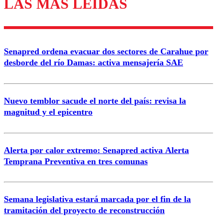
LAS MÁS LEÍDAS
Los comentarios son moderados para garantizar un
diálogo respetuoso.
Nombre
Senapred ordena evacuar dos sectores de Carahue por
Correo
desborde del río Damas: activa mensajería SAE
Nuevo temblor sacude el norte del país: revisa la
magnitud y el epicentro
Enviar comentario
Alerta por calor extremo: Senapred activa Alerta
Temprana Preventiva en tres comunas
Semana legislativa estará marcada por el fin de la
tramitación del proyecto de reconstrucción