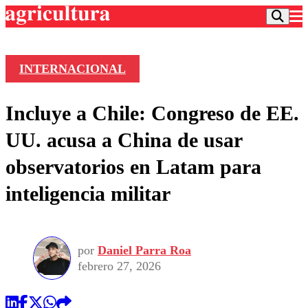
INTERNACIONAL
Podcast
Incluye a Chile: Congreso de EE.
Frecuencias
Agricultura TV
UU. acusa a China de usar
Deportes
observatorios en Latam para
Entretención
Colo Colo
Noticias
inteligencia militar
Motor
Vida Social
Otros Deportes
Dato Practico
Publicaciones en medios
Seleccion Chilena
Economía
Opinión
Torneo Internacional
Internacional
por
Daniel Parra Roa
Programas
Torneo Nacional
Nacional
febrero 27, 2026
Comercial
Universidad Católica
Política
Universidad de Chile
Sustentabilidad