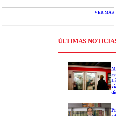
VER MÁS
ÚLTIMAS NOTICIA
Me
re
Lí
ví
di
Pr
ad