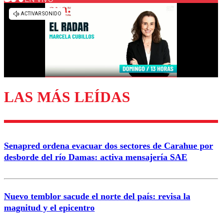
Los comentarios son moderados para garantizar un
diálogo respetuoso.
Nombre
Correo
LAS MÁS LEÍDAS
Enviar comentario
Senapred ordena evacuar dos sectores de Carahue por
desborde del río Damas: activa mensajería SAE
Nuevo temblor sacude el norte del país: revisa la
magnitud y el epicentro