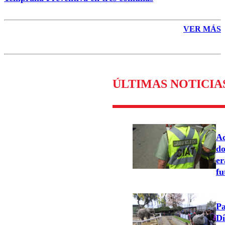
VER MÁS
ÚLTIMAS NOTICIA
Ac
do
er
fu
Pa
Dí