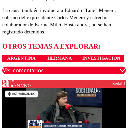
La causa también involucra a Eduardo “Lule” Menem,
sobrino del expresidente Carlos Menem y estrecho
colaborador de Karina Milei. Hasta ahora, no se han
registrado detenidos.
OTROS TEMAS A EXPLORAR:
ARGENTINA
HERMANA
INVESTIGACIÓN
Ver comentarios
Señal 1
EN VIVO
Los comentarios son moderados para garantizar un
diálogo respetuoso.
Nombre
Correo