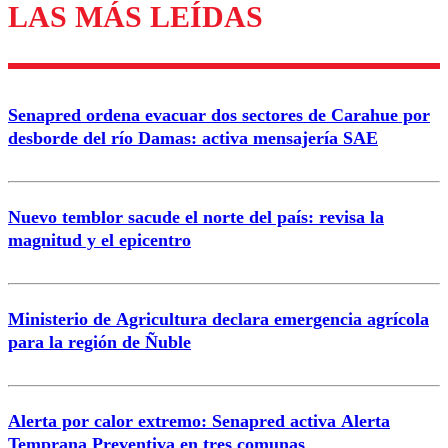
LAS MÁS LEÍDAS
Los comentarios son moderados para garantizar un
diálogo respetuoso.
Nombre
Senapred ordena evacuar dos sectores de Carahue por
Correo
desborde del río Damas: activa mensajería SAE
Nuevo temblor sacude el norte del país: revisa la
magnitud y el epicentro
Enviar comentario
Ministerio de Agricultura declara emergencia agrícola
para la región de Ñuble
Alerta por calor extremo: Senapred activa Alerta
Temprana Preventiva en tres comunas