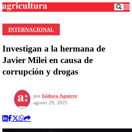
INTERNACIONAL
Podcast
Investigan a la hermana de
Frecuencias
Agricultura TV
Javier Milei en causa de
Deportes
corrupción y drogas
Entretención
Colo Colo
Noticias
Motor
Vida Social
Otros Deportes
Dato Practico
Publicaciones en medios
por
Isidora Aguirre
Seleccion Chilena
Economía
Opinión
agosto 29, 2025
Torneo Internacional
Internacional
Programas
Torneo Nacional
Nacional
Comercial
Universidad Católica
Política
Universidad de Chile
Sustentabilidad