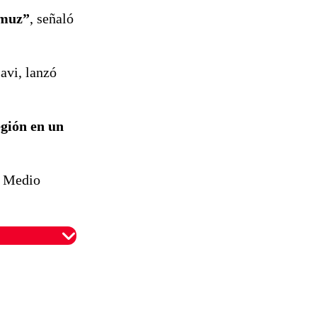
rmuz”
, señaló
avi, lanzó
egión en un
n Medio