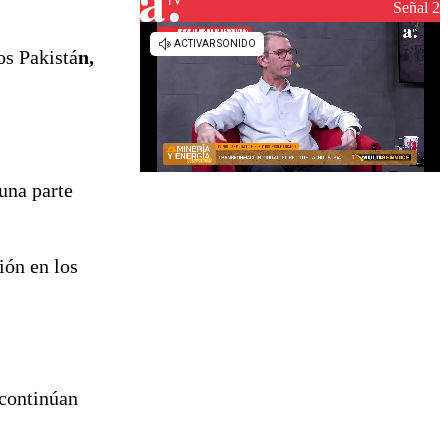
Señal 2
os Pakistá
n,
una parte
ión en los
 continúan