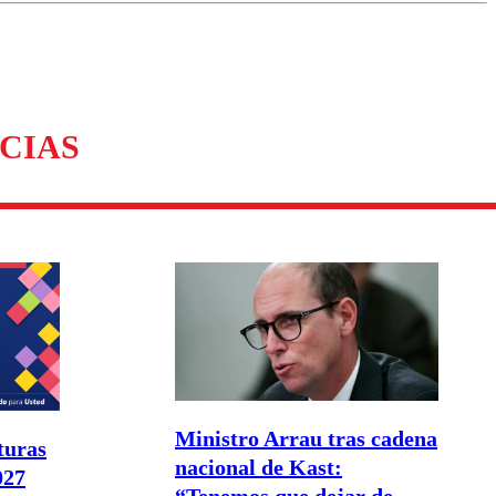
omentario
CIAS
Ministro Arrau tras cadena
turas
nacional de Kast:
027
“Tenemos que dejar de