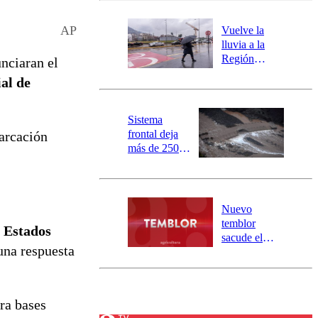
desborde del
río Damas:
AP
Vuelve la
activa
lluvia a la
mensajería
Región
unciaran el
SAE
Metropolitana:
al de
este es el
pronóstico de
la DMC para
Sistema
este viernes
frontal deja
arcación
más de 250
damnificados
y 317
personas
aisladas entre
Nuevo
Valparaíso y
temblor
Estados
Los Ríos
sacude el
 una respuesta
norte del país:
revisa la
magnitud y el
epicentro
ra bases