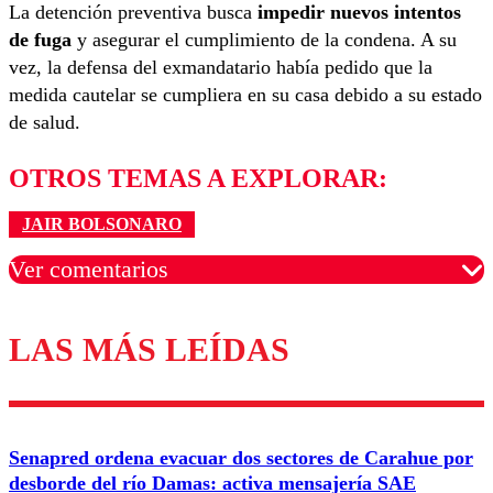
La detención preventiva busca
impedir nuevos intentos
de fuga
y asegurar el cumplimiento de la condena. A su
vez, la defensa del exmandatario había pedido que la
medida cautelar se cumpliera en su casa debido a su estado
de salud.
OTROS TEMAS A EXPLORAR:
JAIR BOLSONARO
Ver comentarios
LAS MÁS LEÍDAS
Los comentarios son moderados para garantizar un
diálogo respetuoso.
Nombre
Senapred ordena evacuar dos sectores de Carahue por
Correo
desborde del río Damas: activa mensajería SAE