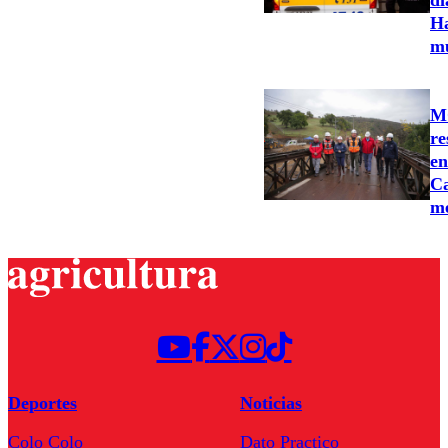
di
Ha
m
MO
re
en
Ca
m
Deportes
Noticias
Colo Colo
Dato Practico