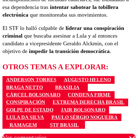
esa dependencia tras
intentar sabotear la tobillera
electrónica
que monitoreaba sus movimientos.
El STF lo halló culpable de
liderar una conspiración
criminal
que buscaba asesinar a Lula y al entonces
candidato a vicepresidente Geraldo Alckmin, con el
objetivo de
impedir la transición democrática
.
OTROS TEMAS A EXPLORAR:
ANDERSON TORRES
AUGUSTO HELENO
BRAGA NETTO
BRASILIA
CÁRCEL BOLSONARO
CONDENA FIRME
CONSPIRACIÓN
EXTREMA DERECHA BRASIL
GOLPE DE ESTADO
JAIR BOLSONARO
LULA DA SILVA
PAULO SÉRGIO NOGUEIRA
RAMAGEM
STF BRASIL
Ver comentarios