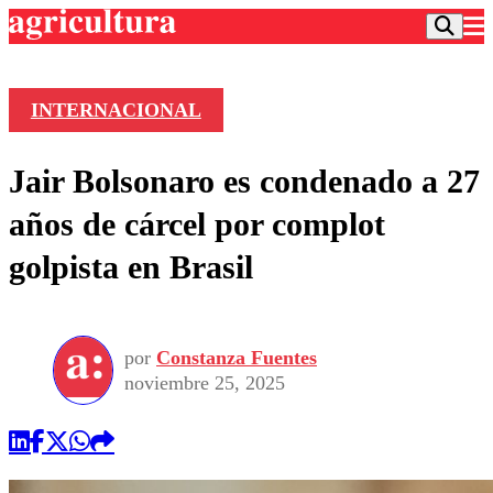
INTERNACIONAL
Podcast
Jair Bolsonaro es condenado a 27
Frecuencias
Agricultura TV
años de cárcel por complot
Deportes
golpista en Brasil
Entretención
Colo Colo
Noticias
Motor
Vida Social
Otros Deportes
Dato Practico
Publicaciones en medios
por
Constanza Fuentes
Seleccion Chilena
Economía
Opinión
noviembre 25, 2025
Torneo Internacional
Internacional
Programas
Torneo Nacional
Nacional
Comercial
Universidad Católica
Política
Universidad de Chile
Sustentabilidad