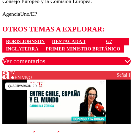
Consejo Europeo y la Comisión Europea.
AgenciaUno/EP
OTROS TEMAS A EXPLORAR:
BORIS JOHNSON
DESTACADA 1
G7
INGLATERRA
PRIMER MINISTRO BRITÁNICO
Ver comentarios
Señal 1
EN VIVO
Los comentarios son moderados para garantizar un
diálogo respetuoso.
Nombre
Correo