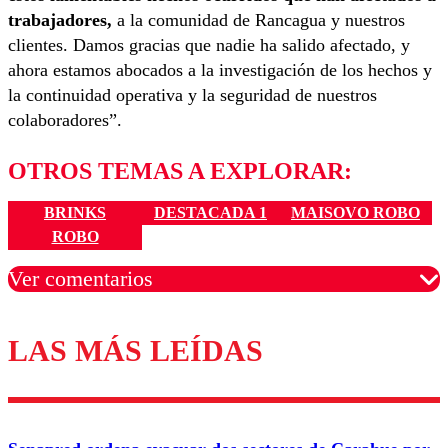
trabajadores,
a la comunidad de Rancagua y nuestros
clientes. Damos gracias que nadie ha salido afectado, y
ahora estamos abocados a la investigación de los hechos y
la continuidad operativa y la seguridad de nuestros
colaboradores”.
OTROS TEMAS A EXPLORAR:
BRINKS
DESTACADA 1
MAISOVO ROBO
ROBO
Ver comentarios
LAS MÁS LEÍDAS
Los comentarios son moderados para garantizar un
diálogo respetuoso.
Nombre