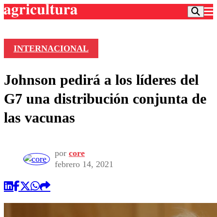
INTERNACIONAL
Podcast
Johnson pedirá a los líderes del
Frecuencias
Agricultura TV
G7 una distribución conjunta de
Deportes
las vacunas
Entretención
Colo Colo
Noticias
Motor
Vida Social
Otros Deportes
Dato Practico
por
core
Publicaciones en medios
Seleccion Chilena
Economía
febrero 14, 2021
Opinión
Torneo Internacional
Internacional
Programas
Torneo Nacional
Nacional
Comercial
Universidad Católica
Política
Universidad de Chile
Sustentabilidad