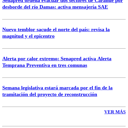
Senapred ordena evacuar dos sectores de Carahue por
Correo
desborde del río Damas: activa mensajería SAE
Nuevo temblor sacude el norte del país: revisa la
magnitud y el epicentro
Enviar comentario
Alerta por calor extremo: Senapred activa Alerta
Temprana Preventiva en tres comunas
Semana legislativa estará marcada por el fin de la
tramitación del proyecto de reconstrucción
VER MÁS