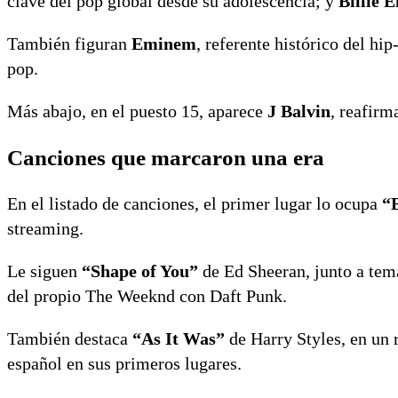
clave del pop global desde su adolescencia; y
Billie E
También figuran
Eminem
, referente histórico del hi
pop.
Más abajo, en el puesto 15, aparece
J Balvin
, reafirm
Canciones que marcaron una era
En el listado de canciones, el primer lugar lo ocupa
“
streaming.
Le siguen
“Shape of You”
de
Ed Sheeran
, junto a t
del propio
The Weeknd
con
Daft Punk
.
También destaca
“As It Was”
de
Harry Styles
, en un
español en sus primeros lugares.