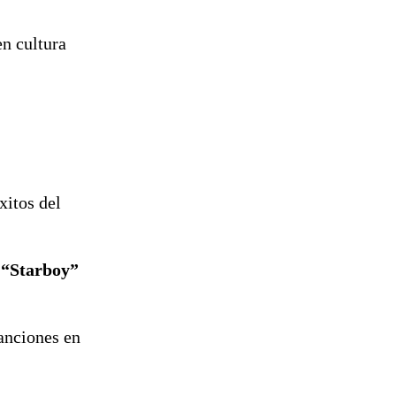
en cultura
xitos del
y
“Starboy”
canciones en