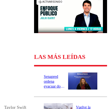
Universidad Católica
Política
Universidad de Chile
Sustentabilidad
LAS MÁS LEÍDAS
Senapred
ordena
evacuar dos
sectores de
Carahue por
desborde del
río Damas:
Taylor Swift
Vuelve la