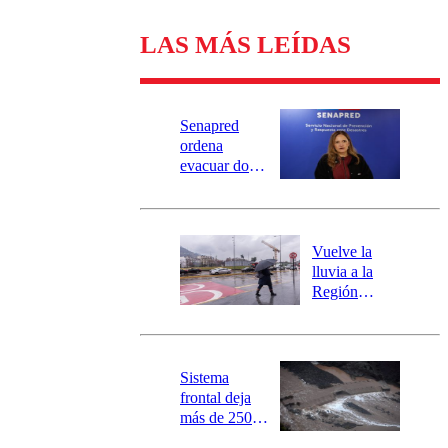
LAS MÁS LEÍDAS
Senapred
ordena
evacuar dos
sectores de
Carahue por
desborde del
río Damas:
Vuelve la
activa
lluvia a la
mensajería
Región
SAE
Metropolitana:
este es el
pronóstico de
la DMC para
Sistema
este viernes
frontal deja
más de 250
damnificados