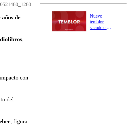
y 317
960521480_1280
personas
aisladas entre
Nuevo
 años de
Valparaíso y
temblor
Los Ríos
sacude el
norte del país:
udiolibros
,
revisa la
magnitud y el
epicentro
 impacto con
to del
ieber
, figura