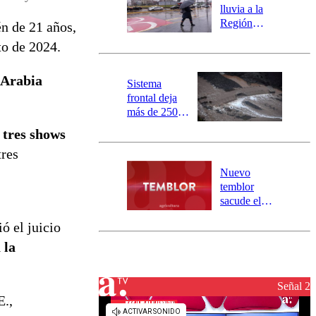
activa
lluvia a la
mensajería
Región
n de 21 años,
SAE
Metropolitana:
to de 2024.
este es el
pronóstico de
 Arabia
la DMC para
Sistema
este viernes
frontal deja
más de 250
damnificados
s tres shows
y 317
tres
personas
aisladas entre
Nuevo
Valparaíso y
temblor
Los Ríos
sacude el
norte del país:
ó el juicio
revisa la
magnitud y el
 la
epicentro
Señal 2
E.,