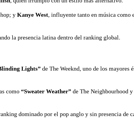
ilish
, quien irrumpió con un estilo más alternativo.
p-hop; y
Kanye West
, influyente tanto en música como 
ando la presencia latina dentro del ranking global.
Blinding Lights”
de
The Weeknd
, uno de los mayores é
emas como
“Sweater Weather”
de
The Neighbourhood
 ranking dominado por el pop anglo y sin presencia de 