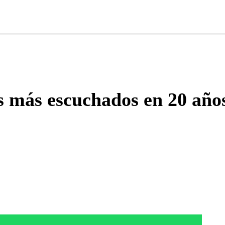
ados para garantizar un diálogo respetuoso.
Correo
Enviar c
tas más escuchados en 20 año