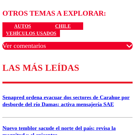
OTROS TEMAS A EXPLORAR:
AUTOS
CHILE
VEHÍCULOS USADOS
Ver comentarios
LAS MÁS LEÍDAS
Los comentarios son moderados para garantizar un
diálogo respetuoso.
Nombre
Senapred ordena evacuar dos sectores de Carahue por
Correo
desborde del río Damas: activa mensajería SAE
Nuevo temblor sacude el norte del país: revisa la
magnitud y el epicentro