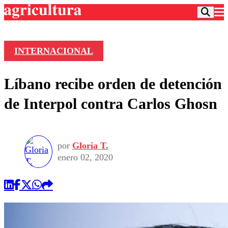
INTERNACIONAL
Podcast
Líbano recibe orden de detención
Frecuencias
Agricultura TV
de Interpol contra Carlos Ghosn
Deportes
Entretención
Colo Colo
Noticias
Motor
por
Gloria T.
Vida Social
Otros Deportes
Dato Practico
enero 02, 2020
Publicaciones en medios
Seleccion Chilena
Economía
Opinión
Torneo Internacional
Internacional
Programas
Torneo Nacional
Nacional
Comercial
Universidad Católica
Política
Universidad de Chile
Sustentabilidad