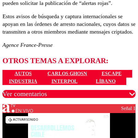
pueden solicitar la publicación de “alertas rojas”.
Estos avisos de búsqueda y captura internacionales se
apoyan en las órdenes de arresto nacionales, cuyos datos se
transmiten a otros miembros mediante mensajes criptados.
Agence France-Presse
OTROS TEMAS A EXPLORAR:
AUTOS
CARLOS GHOSN
ESCAPE
INDUSTRIA
INTERPOL
LÍBANO
Ver comentarios
Señal 1
EN VIVO
Los comentarios son moderados para garantizar un
diálogo respetuoso.
Nombre