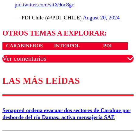
pic.twitter.com/sitX9oc8gc
— PDI Chile (@PDI_CHILE)
August 20, 2024
OTROS TEMAS A EXPLORAR:
CARABINEROS
INTERPOL
PDI
Ver comentarios
LAS MÁS LEÍDAS
Los comentarios son moderados para garantizar un
diálogo respetuoso.
Nombre
Senapred ordena evacuar dos sectores de Carahue por
Correo
desborde del río Damas: activa mensajería SAE