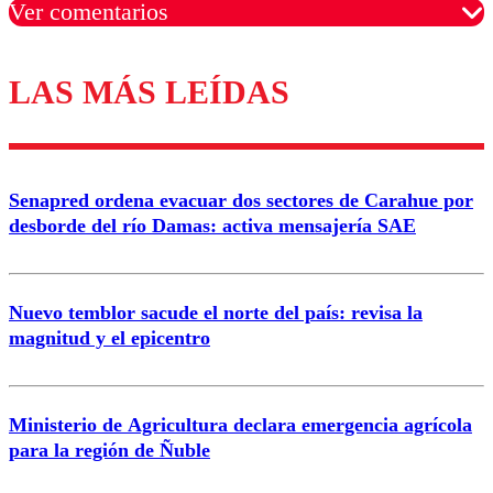
Ver comentarios
LAS MÁS LEÍDAS
Los comentarios son moderados para garantizar un
diálogo respetuoso.
Nombre
Senapred ordena evacuar dos sectores de Carahue por
Correo
desborde del río Damas: activa mensajería SAE
Nuevo temblor sacude el norte del país: revisa la
magnitud y el epicentro
Enviar comentario
Ministerio de Agricultura declara emergencia agrícola
para la región de Ñuble