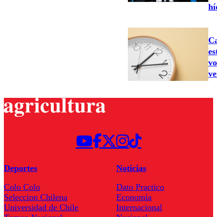
hí
Ca
es
vo
ve
Deportes
Noticias
Colo Colo
Dato Practico
Seleccion Chilena
Economía
Universidad de Chile
Internacional