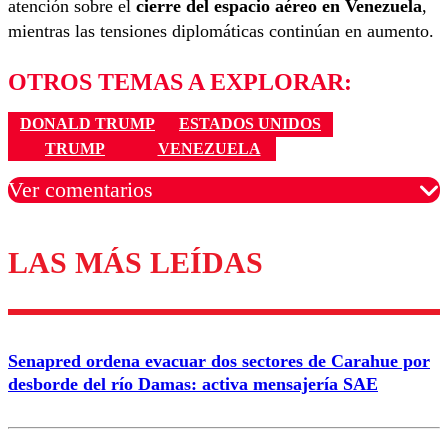
atención sobre el
cierre del espacio aéreo en Venezuela
,
mientras las tensiones diplomáticas continúan en aumento.
OTROS TEMAS A EXPLORAR:
DONALD TRUMP
ESTADOS UNIDOS
TRUMP
VENEZUELA
Ver comentarios
LAS MÁS LEÍDAS
Los comentarios son moderados para garantizar un
diálogo respetuoso.
Nombre
Senapred ordena evacuar dos sectores de Carahue por
Correo
desborde del río Damas: activa mensajería SAE