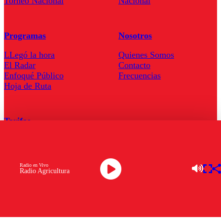
Torneo Nacional
Nacional
Programas
Nosotros
LLegó la hora
Quienes Somos
El Radar
Contacto
Enfoqué Público
Frecuencias
Hoja de Ruta
Tarifas
Comercial
Tarifas Servel Radio
Radio en Vivo
Radio Agricultura
Radio en Vivo
TV en Vivo
Descarga la APP