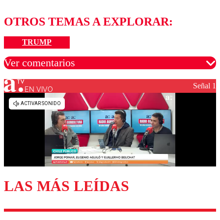
OTROS TEMAS A EXPLORAR:
TRUMP
Ver comentarios
Señal 1
EN VIVO
Los comentarios son moderados para garantizar un
diálogo respetuoso.
Nombre
Correo
LAS MÁS LEÍDAS
Enviar comentario