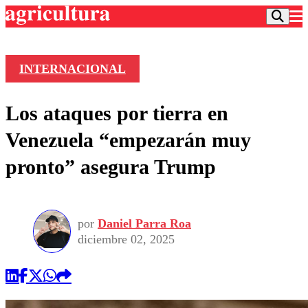
INTERNACIONAL
Podcast
Los ataques por tierra en
Frecuencias
Agricultura TV
Venezuela “empezarán muy
Deportes
pronto” asegura Trump
Entretención
Colo Colo
Noticias
Motor
Vida Social
Otros Deportes
Dato Practico
Publicaciones en medios
por
Daniel Parra Roa
Seleccion Chilena
Economía
Opinión
diciembre 02, 2025
Torneo Internacional
Internacional
Programas
Torneo Nacional
Nacional
Comercial
Universidad Católica
Política
Universidad de Chile
Sustentabilidad