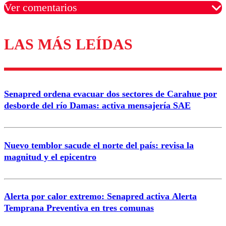
Ver comentarios
LAS MÁS LEÍDAS
Los comentarios son moderados para garantizar un
diálogo respetuoso.
Nombre
Senapred ordena evacuar dos sectores de Carahue por
Correo
desborde del río Damas: activa mensajería SAE
Nuevo temblor sacude el norte del país: revisa la
magnitud y el epicentro
Enviar comentario
Alerta por calor extremo: Senapred activa Alerta
Temprana Preventiva en tres comunas