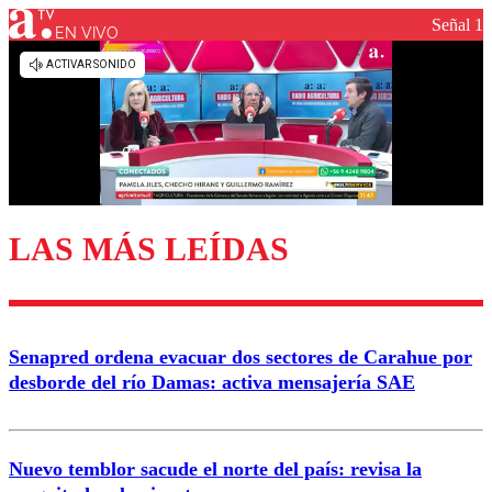
Señal 1
EN VIVO
Los comentarios son moderados para garantizar un
diálogo respetuoso.
Nombre
Correo
LAS MÁS LEÍDAS
Enviar comentario
Senapred ordena evacuar dos sectores de Carahue por
desborde del río Damas: activa mensajería SAE
Nuevo temblor sacude el norte del país: revisa la