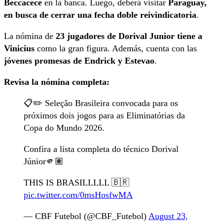
Beccacece
en la banca. Luego, deberá visitar
Paraguay,
en busca de cerrar una fecha doble reivindicatoria
.
La nómina de
23 jugadores de Dorival Junior tiene a
Vinicius
como la gran figura. Además, cuenta con las
jóvenes promesas de Endrick y Estevao
.
Revisa la nómina completa:
📋✏️ Seleção Brasileira convocada para os
próximos dois jogos para as Eliminatórias da
Copa do Mundo 2026.
Confira a lista completa do técnico Dorival
Júnior🫵🏽
THIS IS BRASILLLLL 🇧🇷
pic.twitter.com/0msHosfwMA
— CBF Futebol (@CBF_Futebol)
August 23,