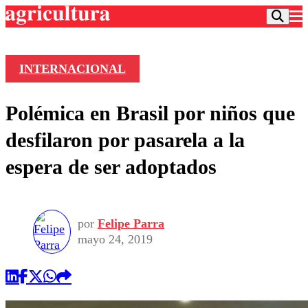
INTERNACIONAL
Podcast
Polémica en Brasil por niños que
Frecuencias
Agricultura TV
desfilaron por pasarela a la
Deportes
espera de ser adoptados
Entretención
Colo Colo
Noticias
Motor
Vida Social
Otros Deportes
Dato Practico
Publicaciones en medios
por
Felipe Parra
Seleccion Chilena
Economía
Opinión
mayo 24, 2019
Torneo Internacional
Internacional
Programas
Torneo Nacional
Nacional
Comercial
Universidad Católica
Política
Universidad de Chile
Sustentabilidad