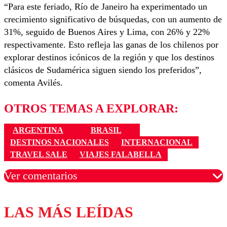
“Para este feriado, Río de Janeiro ha experimentado un
crecimiento significativo de búsquedas, con un aumento de
31%, seguido de Buenos Aires y Lima, con 26% y 22%
respectivamente. Esto refleja las ganas de los chilenos por
explorar destinos icónicos de la región y que los destinos
clásicos de Sudamérica siguen siendo los preferidos”,
comenta Avilés.
OTROS TEMAS A EXPLORAR:
ARGENTINA
BRASIL
DESTINOS NACIONALES
INTERNACIONAL
TRAVEL SALE
VIAJES FALABELLA
Ver comentarios
LAS MÁS LEÍDAS
Los comentarios son moderados para garantizar un
diálogo respetuoso.