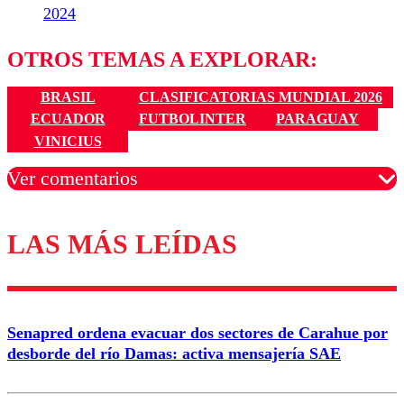
2024
OTROS TEMAS A EXPLORAR:
BRASIL
CLASIFICATORIAS MUNDIAL 2026
ECUADOR
FUTBOLINTER
PARAGUAY
VINICIUS
Ver comentarios
LAS MÁS LEÍDAS
Los comentarios son moderados para garantizar un
diálogo respetuoso.
Nombre
Senapred ordena evacuar dos sectores de Carahue por
Correo
desborde del río Damas: activa mensajería SAE