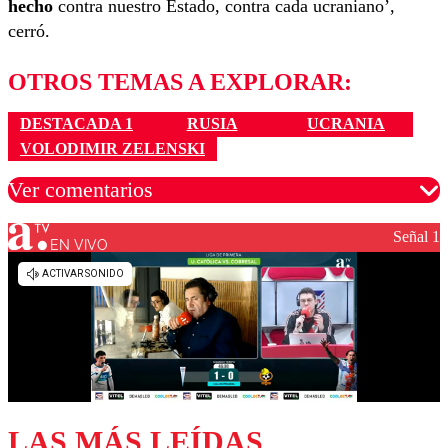
hecho
contra nuestro Estado, contra cada ucraniano’,
cerró.
OTROS TEMAS A EXPLORAR:
DESTACADA 1
RUSIA
UCRANIA
VOLODIMIR ZELENSKI
Ver comentarios
Señal 1
EN VIVO
Los comentarios son moderados para garantizar un
diálogo respetuoso.
Nombre
Correo
LAS MÁS LEÍDAS