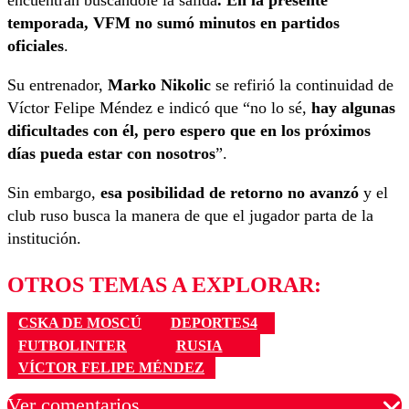
encuentran buscándole la salida
. En la presente
temporada, VFM no sumó minutos en partidos
oficiales
.
Su entrenador,
Marko Nikolic
se refirió la continuidad de
Víctor Felipe Méndez e indicó que “no lo sé,
hay algunas
dificultades con él, pero espero que en los próximos
días pueda estar con nosotros
”.
Sin embargo,
esa posibilidad de retorno no avanzó
y el
club ruso busca la manera de que el jugador parta de la
institución.
OTROS TEMAS A EXPLORAR:
CSKA DE MOSCÚ
DEPORTES4
FUTBOLINTER
RUSIA
VÍCTOR FELIPE MÉNDEZ
Ver comentarios