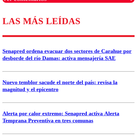
LAS MÁS LEÍDAS
Los comentarios son moderados para garantizar un
diálogo respetuoso.
Nombre
Senapred ordena evacuar dos sectores de Carahue por
Correo
desborde del río Damas: activa mensajería SAE
Nuevo temblor sacude el norte del país: revisa la
magnitud y el epicentro
Enviar comentario
Alerta por calor extremo: Senapred activa Alerta
Temprana Preventiva en tres comunas