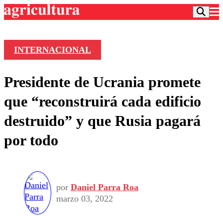
INTERNACIONAL
Podcast
Presidente de Ucrania promete
Frecuencias
Agricultura TV
que “reconstruirá cada edificio
Deportes
destruido” y que Rusia pagará
Entretención
Colo Colo
Noticias
por todo
Motor
Vida Social
Otros Deportes
Dato Practico
Publicaciones en medios
Seleccion Chilena
Economía
Opinión
Torneo Internacional
Internacional
Programas
por
Daniel Parra Roa
Torneo Nacional
Nacional
Comercial
marzo 03, 2022
Universidad Católica
Política
Universidad de Chile
Sustentabilidad