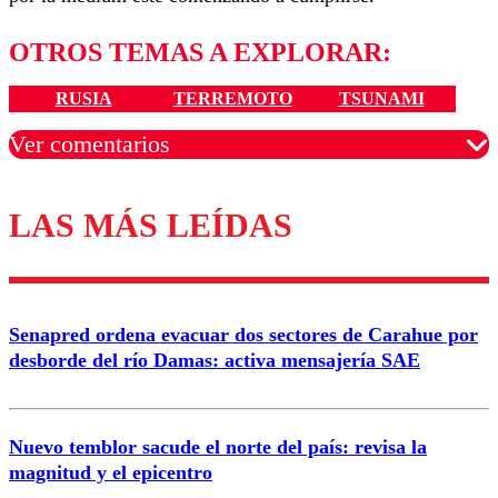
OTROS TEMAS A EXPLORAR:
RUSIA
TERREMOTO
TSUNAMI
Ver comentarios
LAS MÁS LEÍDAS
Los comentarios son moderados para garantizar un
diálogo respetuoso.
Nombre
Senapred ordena evacuar dos sectores de Carahue por
Correo
desborde del río Damas: activa mensajería SAE
Nuevo temblor sacude el norte del país: revisa la
magnitud y el epicentro
Enviar comentario