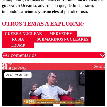
guerra en Ucrania
, advirtiendo que, de lo contrario,
impondrá
sanciones y aranceles
al petróleo ruso.
OTROS TEMAS A EXPLORAR:
GUERRA NUCLEAR
MEDVEDEV
RUSIA
SUBMARINOS NUCLEARES
TRUMP
Ver comentarios
Señal 1
EN VIVO
Los comentarios son moderados para garantizar un
diálogo respetuoso.
Nombre
Correo