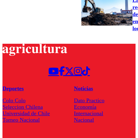
re
de
em
lo
Deportes
Noticias
Colo Colo
Dato Practico
Seleccion Chilena
Economía
Universidad de Chile
Internacional
Torneo Nacional
Nacional