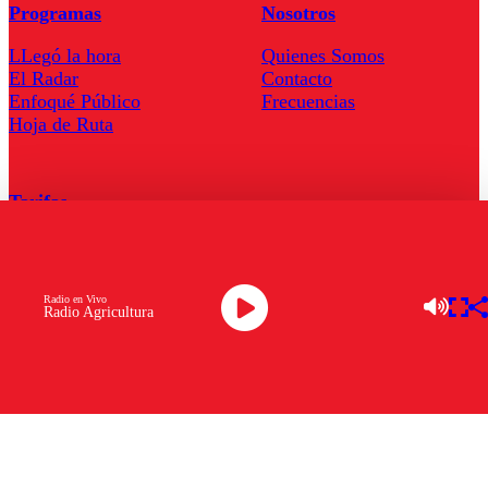
Programas
Nosotros
LLegó la hora
Quienes Somos
El Radar
Contacto
Enfoqué Público
Frecuencias
Hoja de Ruta
Tarifas
Comercial
Tarifas Servel Radio
Radio en Vivo
Radio Agricultura
Radio en Vivo
TV en Vivo
Descarga la APP