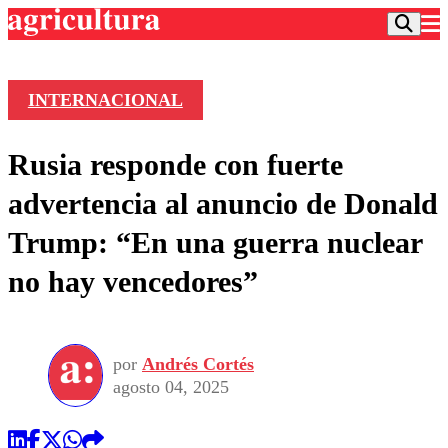
INTERNACIONAL
Podcast
Rusia responde con fuerte
Frecuencias
Agricultura TV
advertencia al anuncio de Donald
Deportes
Trump: “En una guerra nuclear
Entretención
Colo Colo
Noticias
no hay vencedores”
Motor
Vida Social
Otros Deportes
Dato Practico
Publicaciones en medios
Seleccion Chilena
Economía
Opinión
Torneo Internacional
Internacional
por
Andrés Cortés
Programas
Torneo Nacional
Nacional
agosto 04, 2025
Comercial
Universidad Católica
Política
Universidad de Chile
Sustentabilidad