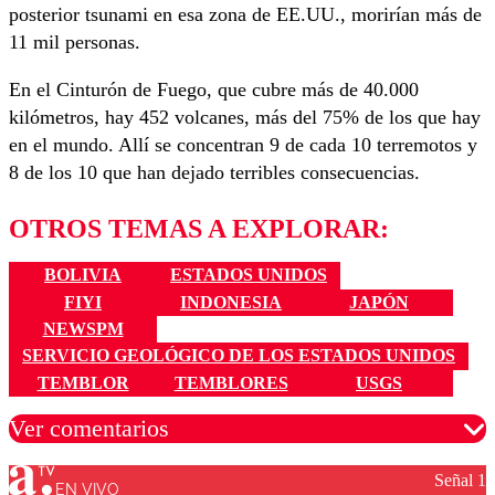
posterior tsunami en esa zona de EE.UU., morirían más de
11 mil personas.
En el Cinturón de Fuego, que cubre más de 40.000
kilómetros, hay 452 volcanes, más del 75% de los que hay
en el mundo. Allí se concentran 9 de cada 10 terremotos y
8 de los 10 que han dejado terribles consecuencias.
OTROS TEMAS A EXPLORAR:
BOLIVIA
ESTADOS UNIDOS
FIYI
INDONESIA
JAPÓN
NEWSPM
SERVICIO GEOLÓGICO DE LOS ESTADOS UNIDOS
TEMBLOR
TEMBLORES
USGS
Ver comentarios
Señal 1
EN VIVO