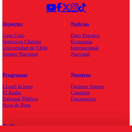
Deportes
Noticias
Colo Colo
Dato Practico
Seleccion Chilena
Economía
Universidad de Chile
Internacional
Torneo Nacional
Nacional
Programas
Nosotros
LLegó la hora
Quienes Somos
El Radar
Contacto
Enfoqué Público
Frecuencias
Hoja de Ruta
Tarifas