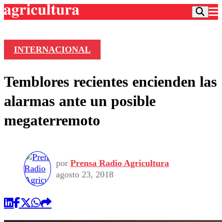
INTERNACIONAL
Podcast
Temblores recientes encienden las
Frecuencias
Agricultura TV
alarmas ante un posible
Deportes
megaterremoto
Entretención
Colo Colo
Noticias
Motor
Vida Social
Otros Deportes
Dato Practico
Publicaciones en medios
por
Prensa Radio Agricultura
Seleccion Chilena
Economía
Opinión
agosto 23, 2018
Torneo Internacional
Internacional
Programas
Torneo Nacional
Nacional
Comercial
Universidad Católica
Política
Universidad de Chile
Sustentabilidad