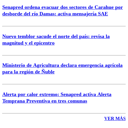
Senapred ordena evacuar dos sectores de Carahue por
Correo
desborde del río Damas: activa mensajería SAE
Nuevo temblor sacude el norte del país: revisa la
magnitud y el epicentro
Enviar comentario
Ministerio de Agricultura declara emergencia agrícola
para la región de Ñuble
Alerta por calor extremo: Senapred activa Alerta
Temprana Preventiva en tres comunas
VER MÁS