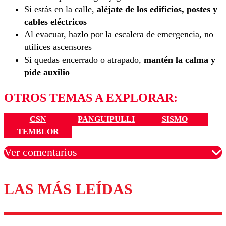
Si estás en la calle,
aléjate de los edificios, postes y
cables eléctricos
Al evacuar, hazlo por la escalera de emergencia, no
utilices ascensores
Si quedas encerrado o atrapado,
mantén la calma y
pide auxilio
OTROS TEMAS A EXPLORAR:
CSN
PANGUIPULLI
SISMO
TEMBLOR
Ver comentarios
LAS MÁS LEÍDAS
Los comentarios son moderados para garantizar un
diálogo respetuoso.
Nombre