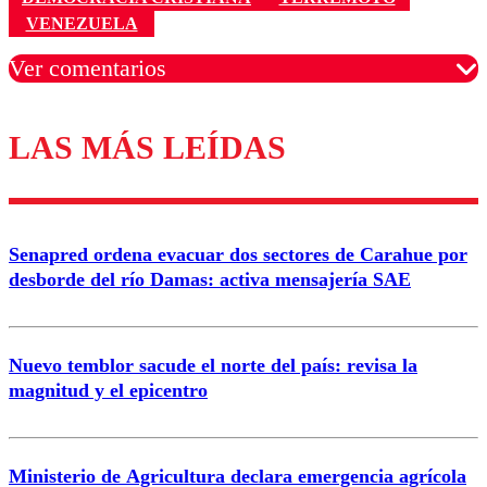
VENEZUELA
Ver comentarios
LAS MÁS LEÍDAS
Los comentarios son moderados para garantizar un
diálogo respetuoso.
Nombre
Senapred ordena evacuar dos sectores de Carahue por
Correo
desborde del río Damas: activa mensajería SAE
Nuevo temblor sacude el norte del país: revisa la
magnitud y el epicentro
Enviar comentario
Ministerio de Agricultura declara emergencia agrícola