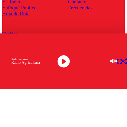
El Radar
Contacto
Enfoqué Público
Frecuencias
Hoja de Ruta
Tarifas
Comercial
Tarifas Servel Radio
Radio en Vivo
Radio Agricultura
Radio en Vivo
TV en Vivo
Descarga la APP