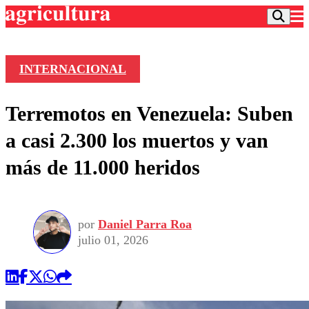
INTERNACIONAL
Podcast
Terremotos en Venezuela: Suben
Frecuencias
Agricultura TV
a casi 2.300 los muertos y van
Deportes
más de 11.000 heridos
Entretención
Colo Colo
Noticias
Motor
Vida Social
Otros Deportes
Dato Practico
Publicaciones en medios
por
Daniel Parra Roa
Seleccion Chilena
Economía
Opinión
julio 01, 2026
Torneo Internacional
Internacional
Programas
Torneo Nacional
Nacional
Comercial
Universidad Católica
Política
Universidad de Chile
Sustentabilidad