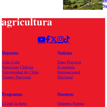
es
N
Deportes
Noticias
Colo Colo
Dato Practico
Seleccion Chilena
Economía
Universidad de Chile
Internacional
Torneo Nacional
Nacional
Programas
Nosotros
LLegó la hora
Quienes Somos