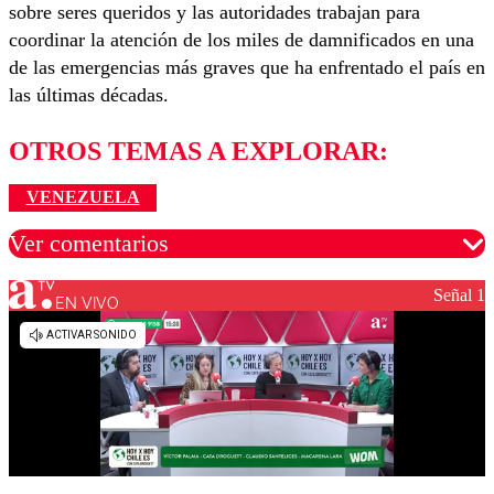
sobre seres queridos y las autoridades trabajan para
coordinar la atención de los miles de damnificados en una
de las emergencias más graves que ha enfrentado el país en
las últimas décadas.
OTROS TEMAS A EXPLORAR:
VENEZUELA
Ver comentarios
Señal 1
EN VIVO
Los comentarios son moderados para garantizar un
diálogo respetuoso.
Nombre
Correo