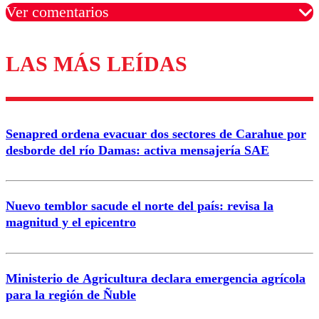
Ver comentarios
LAS MÁS LEÍDAS
Los comentarios son moderados para garantizar un
diálogo respetuoso.
Nombre
Senapred ordena evacuar dos sectores de Carahue por
Correo
desborde del río Damas: activa mensajería SAE
Nuevo temblor sacude el norte del país: revisa la
magnitud y el epicentro
Enviar comentario
Ministerio de Agricultura declara emergencia agrícola
para la región de Ñuble