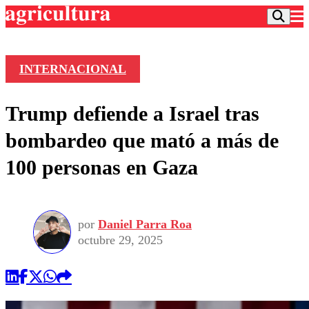
INTERNACIONAL
Podcast
Trump defiende a Israel tras
Frecuencias
Agricultura TV
bombardeo que mató a más de
Deportes
100 personas en Gaza
Entretención
Colo Colo
Noticias
Motor
Vida Social
Otros Deportes
Dato Practico
Publicaciones en medios
por
Daniel Parra Roa
Seleccion Chilena
Economía
Opinión
octubre 29, 2025
Torneo Internacional
Internacional
Programas
Torneo Nacional
Nacional
Comercial
Universidad Católica
Política
Universidad de Chile
Sustentabilidad