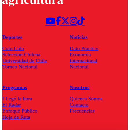
Deportes
Noticias
Colo Colo
Dato Practico
Seleccion Chilena
Economía
Universidad de Chile
Internacional
Torneo Nacional
Nacional
Programas
Nosotros
LLegó la hora
Quienes Somos
El Radar
Contacto
Enfoqué Público
Frecuencias
Hoja de Ruta