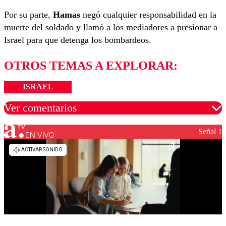
Por su parte,
Hamas
negó cualquier responsabilidad en la
muerte del soldado y llamó a los mediadores a presionar a
Israel para que detenga los bombardeos.
OTROS TEMAS A EXPLORAR:
ISRAEL
Ver comentarios
Señal 1
EN VIVO
Los comentarios son moderados para garantizar un
diálogo respetuoso.
Nombre
Correo