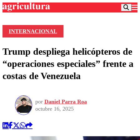
INTERNACIONAL
Podcast
Trump despliega helicópteros de
Frecuencias
Agricultura TV
“operaciones especiales” frente a
Deportes
costas de Venezuela
Entretención
Colo Colo
Noticias
Motor
Vida Social
Otros Deportes
Dato Practico
Publicaciones en medios
por
Daniel Parra Roa
Seleccion Chilena
Economía
Opinión
octubre 16, 2025
Torneo Internacional
Internacional
Programas
Torneo Nacional
Nacional
Comercial
Universidad Católica
Política
Universidad de Chile
Sustentabilidad