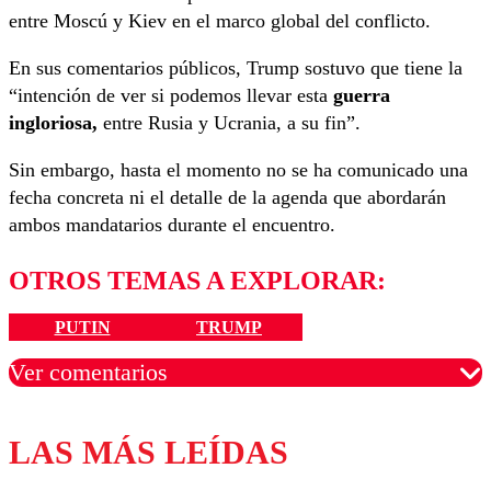
entre Moscú y Kiev en el marco global del conflicto.
En sus comentarios públicos, Trump sostuvo que tiene la
“intención de ver si podemos llevar esta
guerra
ingloriosa,
entre Rusia y Ucrania, a su fin”.
Sin embargo, hasta el momento no se ha comunicado una
fecha concreta ni el detalle de la agenda que abordarán
ambos mandatarios durante el encuentro.
OTROS TEMAS A EXPLORAR:
PUTIN
TRUMP
Ver comentarios
LAS MÁS LEÍDAS
Los comentarios son moderados para garantizar un
diálogo respetuoso.