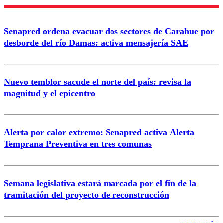
Nombre
Senapred ordena evacuar dos sectores de Carahue por
Correo
desborde del río Damas: activa mensajería SAE
Nuevo temblor sacude el norte del país: revisa la
magnitud y el epicentro
Enviar comentario
Alerta por calor extremo: Senapred activa Alerta
Temprana Preventiva en tres comunas
Semana legislativa estará marcada por el fin de la
tramitación del proyecto de reconstrucción