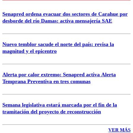
Senapred ordena evacuar dos sectores de Carahue por
Correo
desborde del río Damas: activa mensajería SAE
Nuevo temblor sacude el norte del país: revisa la
magnitud y el epicentro
Enviar comentario
Alerta por calor extremo: Senapred activa Alerta
Temprana Preventiva en tres comunas
Semana legislativa estará marcada por el fin de la
tramitación del proyecto de reconstrucción
VER MÁS