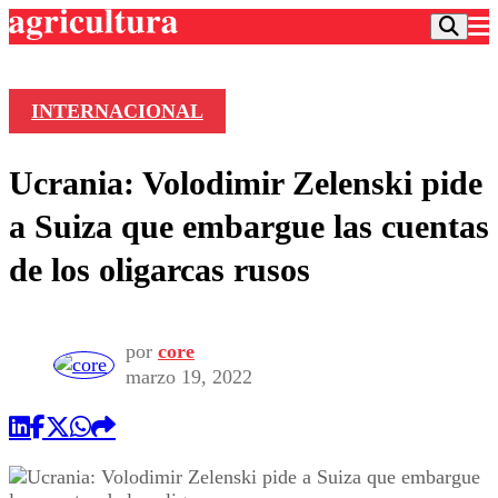
INTERNACIONAL
Podcast
Ucrania: Volodimir Zelenski pide
Frecuencias
Agricultura TV
a Suiza que embargue las cuentas
Deportes
de los oligarcas rusos
Entretención
Colo Colo
Noticias
Motor
Vida Social
Otros Deportes
Dato Practico
por
core
Publicaciones en medios
Seleccion Chilena
Economía
marzo 19, 2022
Opinión
Torneo Internacional
Internacional
Programas
Torneo Nacional
Nacional
Comercial
Universidad Católica
Política
Universidad de Chile
Sustentabilidad