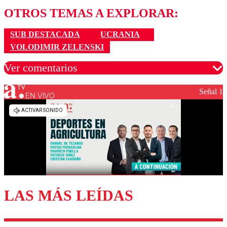
OTROS TEMAS A EXPLORAR:
SUB DESTACADA
UCRANIA
VOLODIMIR ZELENSKI
Ver comentarios
Señal 1
EN VIVO
Los comentarios son moderados para garantizar un
diálogo respetuoso.
Nombre
Correo
LAS MÁS LEÍDAS
Enviar comentario