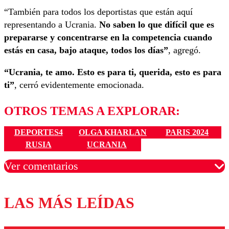
“También para todos los deportistas que están aquí
representando a Ucrania.
No saben lo que difícil que es
prepararse y concentrarse en la competencia cuando
estás en casa, bajo ataque, todos los días”
, agregó.
“Ucrania, te amo. Esto es para ti, querida, esto es para
ti”
, cerró evidentemente emocionada.
OTROS TEMAS A EXPLORAR:
DEPORTES4
OLGA KHARLAN
PARIS 2024
RUSIA
UCRANIA
Ver comentarios
LAS MÁS LEÍDAS
Los comentarios son moderados para garantizar un
diálogo respetuoso.
Nombre