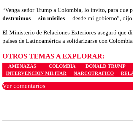
“Venga señor Trump a Colombia, lo invito, para que pa
destruimos —sin misiles
— desde mi gobierno”, dijo 
El Ministerio de Relaciones Exteriores aseguró que 
países de Latinoamérica a solidarizarse con Colombia
OTROS TEMAS A EXPLORAR:
AMENAZAS
COLOMBIA
DONALD TRUMP
INTERVENCIÓN MILITAR
NARCOTRÁFICO
REL
Ver comentarios
Los comentarios son moder
Nombre