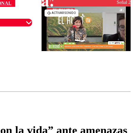
reconstrucción
Señal 2
ONAL
omentario
 con la vida” ante amenazas