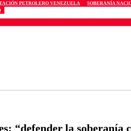
TACIÓN PETROLERO VENEZUELA
SOBERANÍA NACI
O
ados para garantizar un diálogo respetuoso.
Correo
Enviar c
res: “defender la soberanía