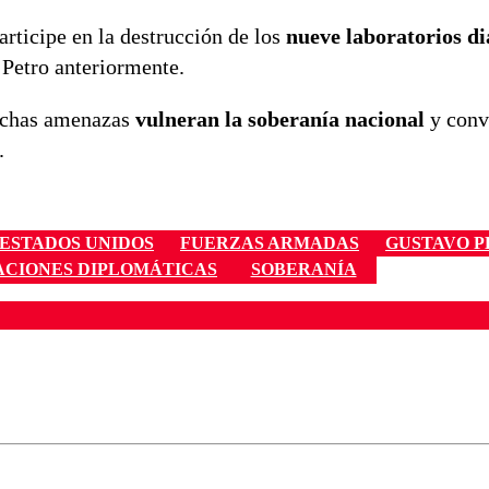
rticipe en la destrucción de los
nueve laboratorios di
Petro anteriormente.
dichas amenazas
vulneran la soberanía nacional
y conv
.
ESTADOS UNIDOS
FUERZAS ARMADAS
GUSTAVO P
ACIONES DIPLOMÁTICAS
SOBERANÍA
ados para garantizar un diálogo respetuoso.
Correo