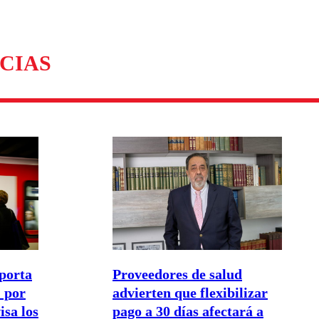
omentario
CIAS
porta
Proveedores de salud
 por
advierten que flexibilizar
isa los
pago a 30 días afectará a