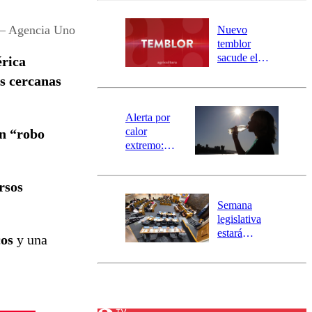
desborde del
río Damas:
 Agencia Uno
Nuevo
activa
temblor
mensajería
sacude el
érica
SAE
norte del país:
s cercanas
revisa la
magnitud y el
epicentro
Alerta por
calor
un “robo
extremo:
Senapred
activa Alerta
rsos
Temprana
Preventiva en
Semana
tres comunas
legislativa
estará
cos
y una
marcada por
el fin de la
tramitación
del proyecto
de