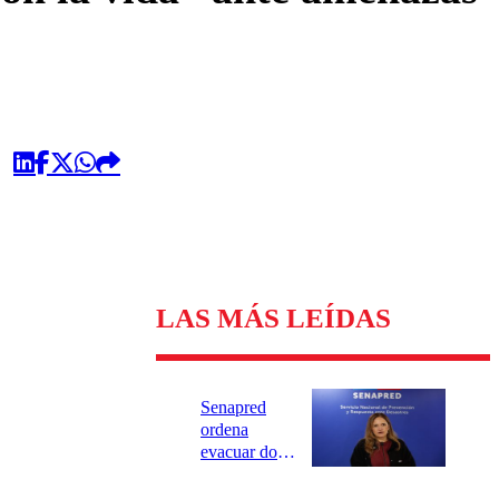
LAS MÁS LEÍDAS
Senapred
ordena
evacuar dos
sectores de
Carahue por