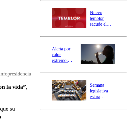
desborde del
río Damas:
Nuevo
activa
temblor
mensajería
sacude el
SAE
norte del país:
revisa la
magnitud y el
epicentro
Alerta por
calor
extremo:
Senapred
activa Alerta
nfopresidencia
Temprana
Preventiva en
Semana
on la vida”
,
tres comunas
legislativa
estará
marcada por
 que su
el fin de la
tramitación
o
del proyecto
de