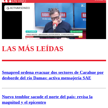
EN VIVO
Los comentarios son moderados para garantizar un
diálogo respetuoso.
Nombre
Correo
LAS MÁS LEÍDAS
Enviar comentario
Senapred ordena evacuar dos sectores de Carahue por
desborde del río Damas: activa mensajería SAE
Nuevo temblor sacude el norte del país: revisa la
magnitud y el epicentro