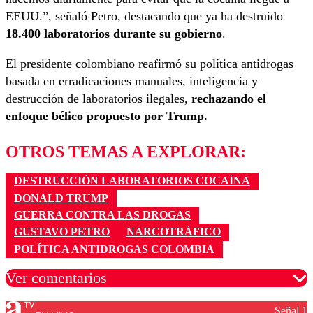
EEUU.”, señaló Petro, destacando que ya ha destruido
18.400 laboratorios durante su gobierno
.
El presidente colombiano reafirmó su política antidrogas
basada en erradicaciones manuales, inteligencia y
destrucción de laboratorios ilegales,
rechazando el
enfoque bélico propuesto por Trump.
OTROS TEMAS A EXPLORAR:
DESTRUCCIÓN LABORATORIOS COCAÍNA
DONALD TRUMP
GUERRA CONTRA LAS DROGAS
GUSTAVO PETRO
NARCOTRÁFICO
POLÍTICA ANTIDROGAS COLOMBIA
Ver comentarios
Señal 1