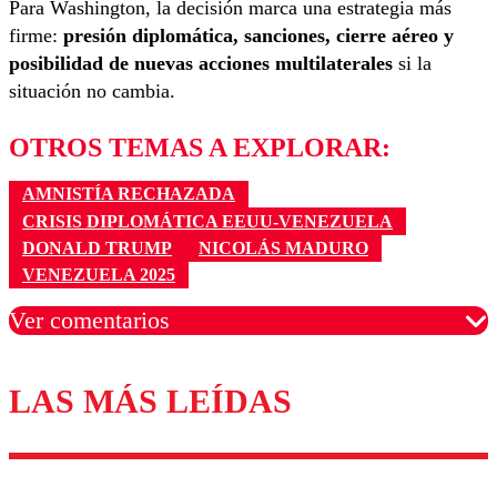
Para Washington, la decisión marca una estrategia más
firme:
presión diplomática, sanciones, cierre aéreo y
posibilidad de nuevas acciones multilaterales
si la
situación no cambia.
OTROS TEMAS A EXPLORAR:
AMNISTÍA RECHAZADA
CRISIS DIPLOMÁTICA EEUU‑VENEZUELA
DONALD TRUMP
NICOLÁS MADURO
VENEZUELA 2025
Ver comentarios
LAS MÁS LEÍDAS
Los comentarios son moderados para garantizar un
diálogo respetuoso.
Nombre