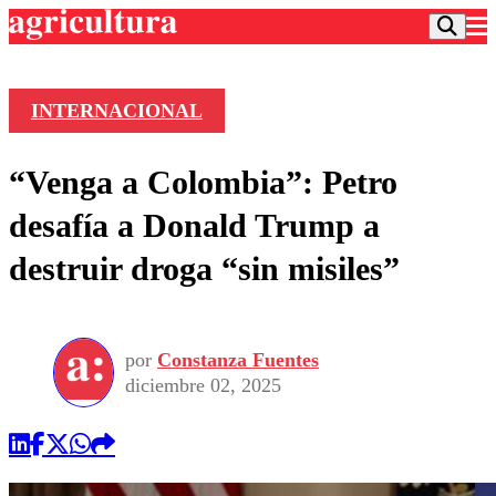
INTERNACIONAL
Podcast
“Venga a Colombia”: Petro
Frecuencias
Agricultura TV
desafía a Donald Trump a
Deportes
destruir droga “sin misiles”
Entretención
Colo Colo
Noticias
Motor
Vida Social
Otros Deportes
Dato Practico
Publicaciones en medios
por
Constanza Fuentes
Seleccion Chilena
Economía
Opinión
diciembre 02, 2025
Torneo Internacional
Internacional
Programas
Torneo Nacional
Nacional
Comercial
Universidad Católica
Política
Universidad de Chile
Sustentabilidad