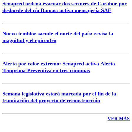
Senapred ordena evacuar dos sectores de Carahue por
Correo
desborde del río Damas: activa mensajería SAE
Nuevo temblor sacude el norte del país: revisa la
magnitud y el epicentro
Enviar comentario
Alerta por calor extremo: Senapred activa Alerta
Temprana Preventiva en tres comunas
Semana legislativa estará marcada por el fin de la
tramitación del proyecto de reconstrucción
VER MÁS