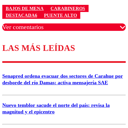
BAJOS DE MENA
CARABINEROS
DESTACADA6
PUENTE ALTO
Ver comentarios
LAS MÁS LEÍDAS
Los comentarios son moderados para garantizar un
diálogo respetuoso.
Nombre
Senapred ordena evacuar dos sectores de Carahue por
Correo
desborde del río Damas: activa mensajería SAE
Nuevo temblor sacude el norte del país: revisa la
magnitud y el epicentro
Enviar comentario