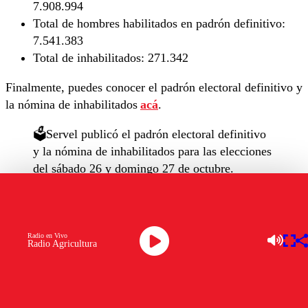
7.908.994
Total de hombres habilitados en padrón definitivo:
7.541.383
Total de inhabilitados:
271.342
Finalmente, puedes conocer el padrón electoral definitivo y
la nómina de inhabilitados
acá
.
🗳️Servel publicó el padrón electoral definitivo
y la nómina de inhabilitados para las elecciones
del sábado 26 y domingo 27 de octubre.
Conoce los detalles aquí 👉
https://t.co/6fHgOLSkiL
pic.twitter.com/FgtElUvsVC
Radio en Vivo
Radio Agricultura
— Servicio Electoral (@ServelChile)
August
30, 2024