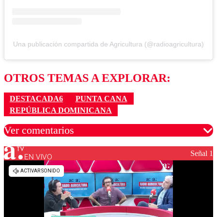
Una publicación compartida de Agricultura (@radioagricultura)
OTROS TEMAS A EXPLORAR:
DESTACADA6
PUNTA CANA
REPÚBLICA DOMINICANA
Ver comentarios
Señal 1
EN VIVO
Los comentarios son moderados para garantizar un
diálogo respetuoso.
Nombre
Correo