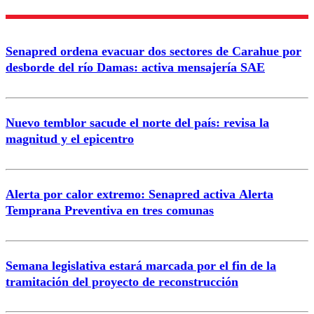
Nombre
Senapred ordena evacuar dos sectores de Carahue por
Correo
desborde del río Damas: activa mensajería SAE
Nuevo temblor sacude el norte del país: revisa la
magnitud y el epicentro
Enviar comentario
Alerta por calor extremo: Senapred activa Alerta
Temprana Preventiva en tres comunas
Semana legislativa estará marcada por el fin de la
tramitación del proyecto de reconstrucción