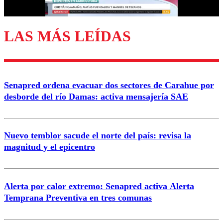
LAS MÁS LEÍDAS
Enviar comentario
Senapred ordena evacuar dos sectores de Carahue por
desborde del río Damas: activa mensajería SAE
Nuevo temblor sacude el norte del país: revisa la
magnitud y el epicentro
Alerta por calor extremo: Senapred activa Alerta
Temprana Preventiva en tres comunas