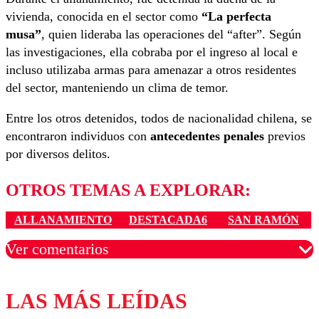
vivienda, conocida en el sector como
“La perfecta
musa”
, quien lideraba las operaciones del “after”. Según
las investigaciones, ella cobraba por el ingreso al local e
incluso utilizaba armas para amenazar a otros residentes
del sector, manteniendo un clima de temor.
Entre los otros detenidos, todos de nacionalidad chilena, se
encontraron individuos con
antecedentes penales
previos
por diversos delitos.
OTROS TEMAS A EXPLORAR:
ALLANAMIENTO
DESTACADA6
SAN RAMÓN
Ver comentarios
LAS MÁS LEÍDAS
Los comentarios son moderados para garantizar un
diálogo respetuoso.