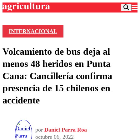
INTERNACIONAL
Podcast
Volcamiento de bus deja al
Frecuencias
Agricultura TV
menos 48 heridos en Punta
Deportes
Cana: Cancillería confirma
Entretención
Colo Colo
Noticias
presencia de 15 chilenos en
Motor
Vida Social
Otros Deportes
Dato Practico
accidente
Publicaciones en medios
Seleccion Chilena
Economía
Opinión
Torneo Internacional
Internacional
Programas
Torneo Nacional
Nacional
Comercial
Universidad Católica
Política
por
Daniel Parra Roa
Universidad de Chile
Sustentabilidad
octubre 06, 2022