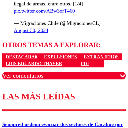
ilegal de armas, entre otros. [1/4]
pic.twitter.com/ABw3orT460
— Migraciones Chile (@MigracionesCL)
August 30, 2024
OTROS TEMAS A EXPLORAR:
DESTACADA6
EXPULSIONES
EXTRANJEROS
LUIS EDUARDO THAYER
PDI
Ver comentarios
LAS MÁS LEÍDAS
Los comentarios son moderados para garantizar un
diálogo respetuoso.
Nombre
Senapred ordena evacuar dos sectores de Carahue por
Correo