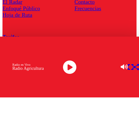
El Radar
Contacto
Enfoqué Público
Frecuencias
Hoja de Ruta
Tarifas
Comercial
Tarifas Servel Radio
Radio en Vivo
Radio Agricultura
Radio en Vivo
TV en Vivo
Descarga la APP