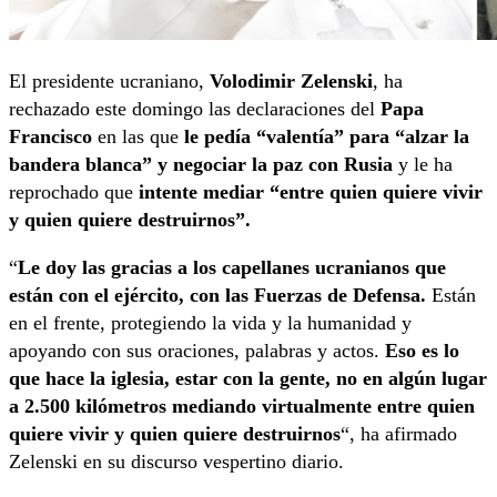
El presidente ucraniano,
Volodimir Zelenski
, ha
rechazado este domingo las declaraciones del
Papa
Francisco
en las que
le pedía “valentía” para “alzar la
bandera blanca” y negociar la paz con Rusia
y le ha
reprochado que
intente mediar “entre quien quiere vivir
y quien quiere destruirnos”.
“
Le doy las gracias a los capellanes ucranianos que
están con el ejército, con las Fuerzas de Defensa.
Están
en el frente, protegiendo la vida y la humanidad y
apoyando con sus oraciones, palabras y actos.
Eso es lo
que hace la iglesia, estar con la gente, no en algún lugar
a 2.500 kilómetros mediando virtualmente entre quien
quiere vivir y quien quiere destruirnos
“, ha afirmado
Zelenski en su discurso vespertino diario.