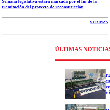
Semana legislativa estará marcada por el fin de la
tramitación del proyecto de reconstrucción
VER MÁS
ÚLTIMAS NOTICIA
PD
cu
ve
e 