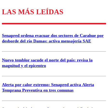
LAS MÁS LEÍDAS
Los comentarios son moderados para garantizar un
diálogo respetuoso.
Nombre
Senapred ordena evacuar dos sectores de Carahue por
Correo
desborde del río Damas: activa mensajería SAE
Nuevo temblor sacude el norte del país: revisa la
magnitud y el epicentro
Enviar comentario
Alerta por calor extremo: Senapred activa Alerta
Temprana Preventiva en tres comunas