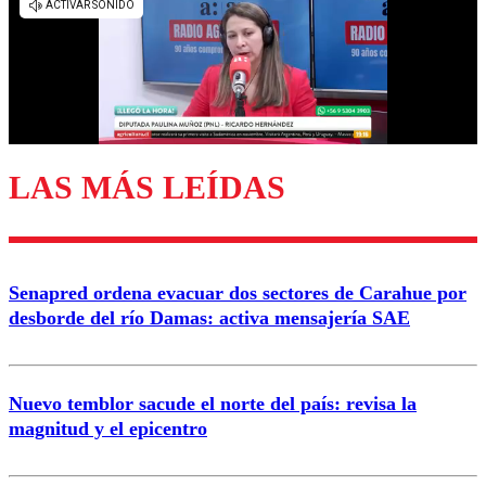
diálogo respetuoso.
Nombre
Correo
LAS MÁS LEÍDAS
Enviar comentario
Senapred ordena evacuar dos sectores de Carahue por
desborde del río Damas: activa mensajería SAE
Nuevo temblor sacude el norte del país: revisa la
magnitud y el epicentro