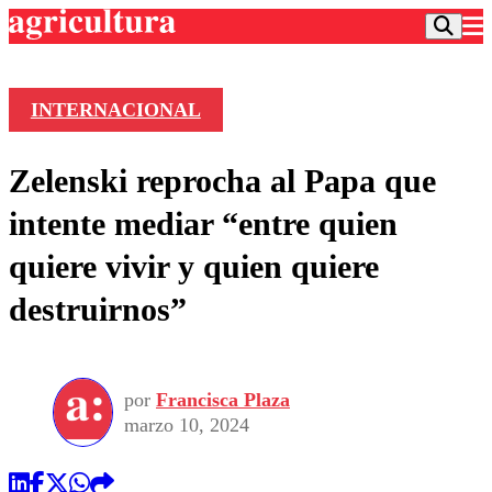
INTERNACIONAL
Podcast
Zelenski reprocha al Papa que
Frecuencias
Agricultura TV
intente mediar “entre quien
Deportes
quiere vivir y quien quiere
Entretención
Colo Colo
Noticias
destruirnos”
Motor
Vida Social
Otros Deportes
Dato Practico
Publicaciones en medios
Seleccion Chilena
Economía
Opinión
Torneo Internacional
Internacional
por
Francisca Plaza
Programas
Torneo Nacional
Nacional
marzo 10, 2024
Comercial
Universidad Católica
Política
Universidad de Chile
Sustentabilidad