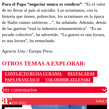
Para el Papa “negociar nunca es rendirse”
. “Es el valor
de no llevar al país al suicidio. Los ucranianos, con la
historia que tienen, pobrecitos, los ucranianos en la época
de Stalin cuánto sufrieron…”, ha señalado. Además, detrás
de las guerras “está la industria armamentística”. “Es un
pecado colectivo”, ha advertido. “La guerra es una locura,
es una locura”, ha remachado.
Agencia Uno / Europa Press.
OTROS TEMAS A EXPLORAR:
CONFLICTO RUSIA UCRANIA
DESTACADA8
PAPA FRANCISCO
VOLODIMIR ZELENSKI
Ver comentarios
Señal 1
EN VIVO
Los comentarios son moderados para garantizar un