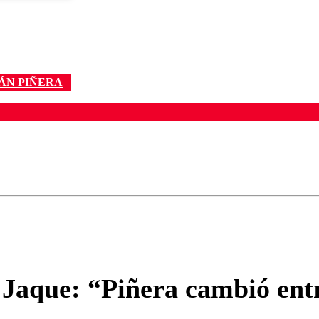
ÁN PIÑERA
ados para garantizar un diálogo respetuoso.
Correo
Enviar c
Jaque: “Piñera cambió entre