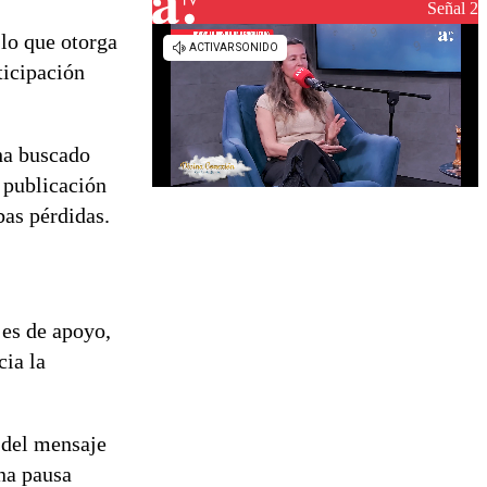
reconstrucción
Señal 2
 lo que otorga
ticipación
ha buscado
u publicación
bas pérdidas.
jes de apoyo,
cia la
 del mensaje
una pausa