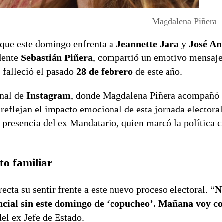
Magdalena Piñera 
 que este domingo enfrenta a
Jeannette Jara
y
José An
idente
Sebastián Piñera
, compartió un emotivo mensaje
n falleció el pasado
28 de febrero
de este año.
onal de
Instagram
, donde Magdalena Piñera acompañó
eflejan el impacto emocional de esta jornada electoral.
a presencia del ex Mandatario, quien marcó la política 
to familiar
cta su sentir frente a este nuevo proceso electoral. “
N
ncial sin este domingo de ‘copucheo’. Mañana voy co
del ex Jefe de Estado.