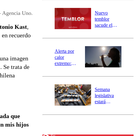
desborde del
río Damas:
– Agencia Uno.
Nuevo
activa
temblor
mensajería
sacude el
tonio Kast
,
SAE
norte del país:
 en recuerdo
revisa la
magnitud y el
epicentro
Alerta por
calor
 una imagen
extremo:
 Se trata de
Senapred
chilena
activa Alerta
Temprana
Preventiva en
Semana
tres comunas
legislativa
estará
marcada por
el fin de la
ada que
tramitación
n mis hijos
del proyecto
de