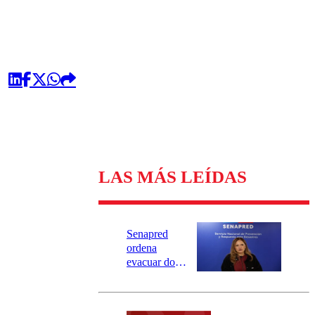
LAS MÁS LEÍDAS
Senapred
ordena
evacuar dos
sectores de
Carahue por
desborde del