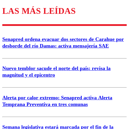
LAS MÁS LEÍDAS
Los comentarios son moderados para garantizar un
diálogo respetuoso.
Nombre
Senapred ordena evacuar dos sectores de Carahue por
Correo
desborde del río Damas: activa mensajería SAE
Nuevo temblor sacude el norte del país: revisa la
magnitud y el epicentro
Enviar comentario
Alerta por calor extremo: Senapred activa Alerta
Temprana Preventiva en tres comunas
Semana legislativa estará marcada por el fin de la