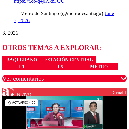
https://t.co/q4jlXkzFQU
— Metro de Santiago (@metrodesantiago)
June
3, 2026
3, 2026
OTROS TEMAS A EXPLORAR:
BAQUEDANO
ESTACIÓN CENTRAL
L1
L5
METRO
Ver comentarios
Señal 1
EN VIVO
Los comentarios son moderados para garantizar un
diálogo respetuoso.
Nombre