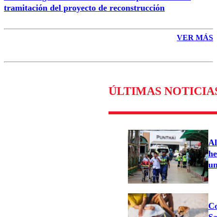
tramitación del proyecto de reconstrucción
VER MÁS
ÚLTIMAS NOTICIA
Al
he
un
Co
Sa