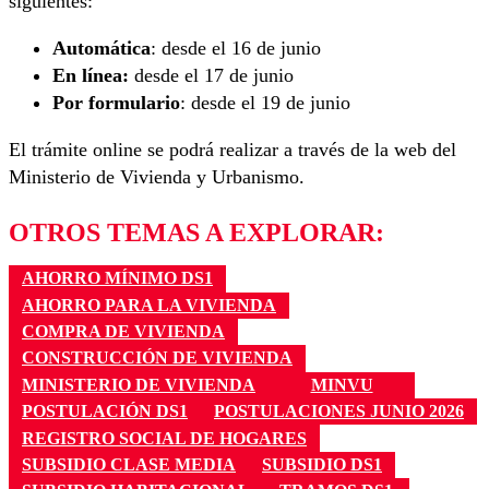
siguientes:
Automática
: desde el 16 de junio
En línea:
desde el 17 de junio
Por formulario
: desde el 19 de junio
El trámite online se podrá realizar a través de la web del
Ministerio de Vivienda y Urbanismo.
OTROS TEMAS A EXPLORAR:
AHORRO MÍNIMO DS1
AHORRO PARA LA VIVIENDA
COMPRA DE VIVIENDA
CONSTRUCCIÓN DE VIVIENDA
MINISTERIO DE VIVIENDA
MINVU
POSTULACIÓN DS1
POSTULACIONES JUNIO 2026
REGISTRO SOCIAL DE HOGARES
SUBSIDIO CLASE MEDIA
SUBSIDIO DS1