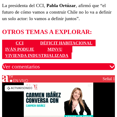
La presidenta del CCI,
Pabla Ortúzar
, afirmó que “el
futuro de cómo vamos a construir Chile no lo va a definir
un solo actor: lo vamos a definir juntos”.
OTROS TEMAS A EXPLORAR:
CCI
DÉFICIT HABITACIONAL
IVÁN PODUJE
MINVU
VIVIENDA INDUSTRIALIZADA
Ver comentarios
Señal 1
EN VIVO
Los comentarios son moderados para garantizar un
diálogo respetuoso.
Nombre
Correo