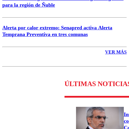
para la región de Ñuble
Alerta por calor extremo: Senapred activa Alerta
Temprana Preventiva en tres comunas
VER MÁS
ÚLTIMAS NOTICIA
In
co
Co