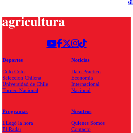
si
Deportes
Noticias
Colo Colo
Dato Practico
Seleccion Chilena
Economía
Universidad de Chile
Internacional
Torneo Nacional
Nacional
Programas
Nosotros
LLegó la hora
Quienes Somos
El Radar
Contacto