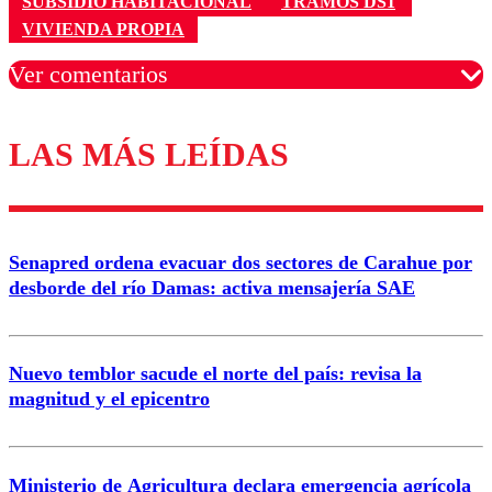
SUBSIDIO HABITACIONAL
TRAMOS DS1
VIVIENDA PROPIA
Ver comentarios
LAS MÁS LEÍDAS
Los comentarios son moderados para garantizar un
diálogo respetuoso.
Nombre
Senapred ordena evacuar dos sectores de Carahue por
Correo
desborde del río Damas: activa mensajería SAE
Nuevo temblor sacude el norte del país: revisa la
magnitud y el epicentro
Enviar comentario
Ministerio de Agricultura declara emergencia agrícola