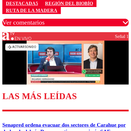
DESTACADA5
REGIÓN DEL BIOBÍO
RUTA DE LA MADERA
Ver comentarios
Señal 1
EN VIVO
Los comentarios son moderados para garantizar un
diálogo respetuoso.
Nombre
Correo
LAS MÁS LEÍDAS
Enviar comentario
Senapred ordena evacuar dos sectores de Carahue por