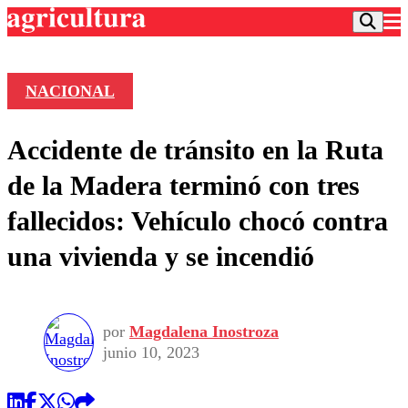
NACIONAL
Podcast
Accidente de tránsito en la Ruta
Frecuencias
Agricultura TV
de la Madera terminó con tres
Deportes
fallecidos: Vehículo chocó contra
Entretención
Colo Colo
Noticias
una vivienda y se incendió
Motor
Vida Social
Otros Deportes
Dato Practico
Publicaciones en medios
Seleccion Chilena
Economía
Opinión
Torneo Internacional
Internacional
por
Magdalena Inostroza
Programas
Torneo Nacional
Nacional
junio 10, 2023
Comercial
Universidad Católica
Política
Universidad de Chile
Sustentabilidad