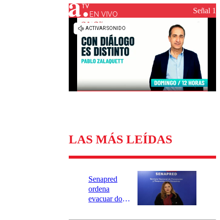
Universidad Católica
Política
Señal 1
Universidad de Chile
Sustentabilidad
EN VIVO
LAS MÁS LEÍDAS
Senapred
ordena
evacuar dos
sectores de
Carahue por