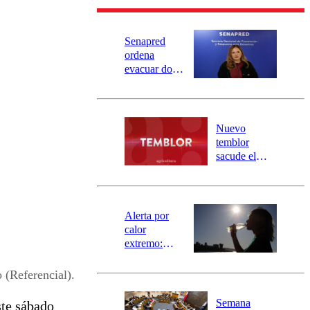
Senapred
ordena
evacuar dos
sectores de
Carahue por
desborde del
río Damas:
Nuevo
activa
temblor
mensajería
sacude el
SAE
norte del país:
revisa la
magnitud y el
epicentro
Alerta por
calor
extremo:
Senapred
activa Alerta
 (Referencial).
Temprana
Preventiva en
Semana
ste sábado