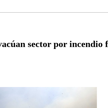
ados para garantizar un diálogo respetuoso.
Correo
Enviar c
acúan sector por incendio f