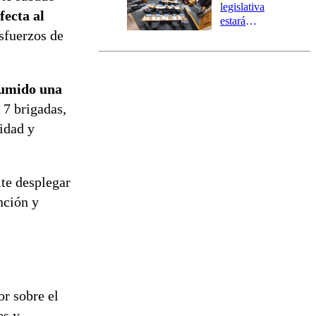
tres comunas
legislativa
fecta al
estará
esfuerzos de
marcada por
el fin de la
tramitación
del proyecto
sumido una
de
reconstrucción
 7 brigadas,
ridad y
ite desplegar
nción y
or sobre el
es y