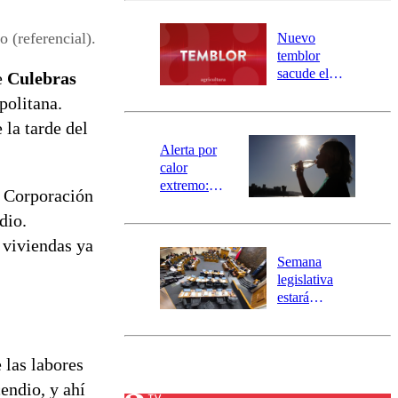
desborde del
río Damas:
 (referencial).
Nuevo
activa
temblor
mensajería
sacude el
e
Culebras
SAE
norte del país:
politana.
revisa la
 la tarde del
magnitud y el
epicentro
Alerta por
calor
extremo:
a Corporación
Senapred
dio.
activa Alerta
Temprana
 viviendas ya
Preventiva en
Semana
tres comunas
legislativa
estará
marcada por
el fin de la
tramitación
 las labores
del proyecto
de
cendio, y ahí