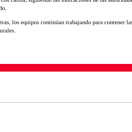
do.
tras, los equipos continúan trabajando para contener la
urales.
ados para garantizar un diálogo respetuoso.
Correo