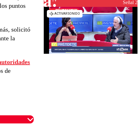
reconstrucción
Señal 2
los puntos
ás, solicitó
nte la
autoridades
os de