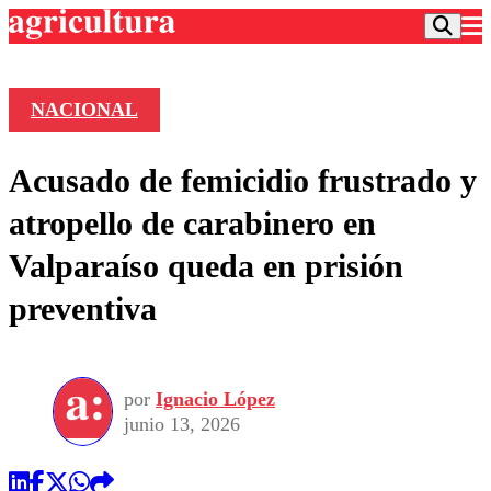
NACIONAL
Podcast
Acusado de femicidio frustrado y
Frecuencias
Agricultura TV
atropello de carabinero en
Deportes
Valparaíso queda en prisión
Entretención
Colo Colo
Noticias
preventiva
Motor
Vida Social
Otros Deportes
Dato Practico
Publicaciones en medios
Seleccion Chilena
Economía
Opinión
Torneo Internacional
Internacional
por
Ignacio López
Programas
Torneo Nacional
Nacional
junio 13, 2026
Comercial
Universidad Católica
Política
Universidad de Chile
Sustentabilidad