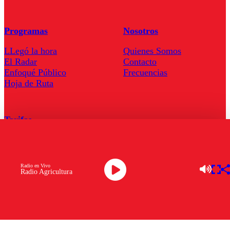
Programas
Nosotros
LLegó la hora
Quienes Somos
El Radar
Contacto
Enfoqué Público
Frecuencias
Hoja de Ruta
Tarifas
Comercial
Tarifas Servel Radio
Radio en Vivo
Radio Agricultura
Radio en Vivo
TV en Vivo
Descarga la APP