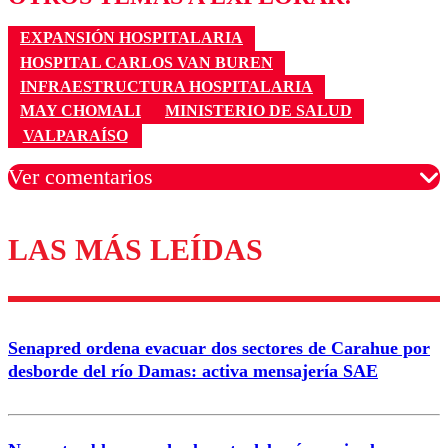
EXPANSIÓN HOSPITALARIA
HOSPITAL CARLOS VAN BUREN
INFRAESTRUCTURA HOSPITALARIA
MAY CHOMALI
MINISTERIO DE SALUD
VALPARAÍSO
Ver comentarios
LAS MÁS LEÍDAS
Los comentarios son moderados para garantizar un
diálogo respetuoso.
Nombre
Senapred ordena evacuar dos sectores de Carahue por
Correo
desborde del río Damas: activa mensajería SAE