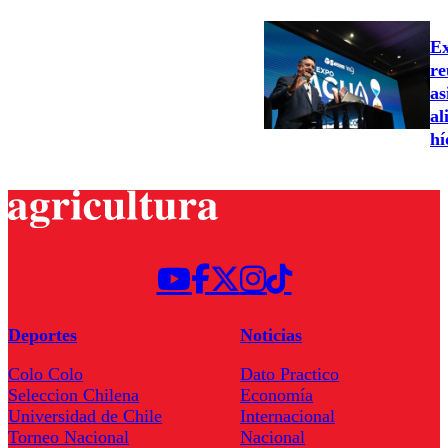
Ex
re
as
al
hí
Deportes
Noticias
Colo Colo
Dato Practico
Seleccion Chilena
Economía
Universidad de Chile
Internacional
Torneo Nacional
Nacional