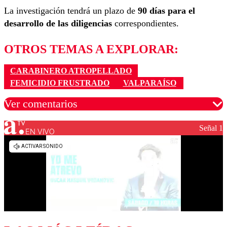
La investigación tendrá un plazo de
90 días para el
desarrollo de las diligencias
correspondientes.
OTROS TEMAS A EXPLORAR:
CARABINERO ATROPELLADO
FEMICIDIO FRUSTRADO
VALPARAÍSO
Ver comentarios
Señal 1
EN VIVO
Los comentarios son moderados para garantizar un
diálogo respetuoso.
Nombre
Correo