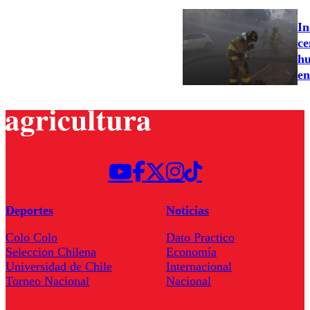
In
ce
hu
en
Deportes
Noticias
Colo Colo
Dato Practico
Seleccion Chilena
Economía
Universidad de Chile
Internacional
Torneo Nacional
Nacional