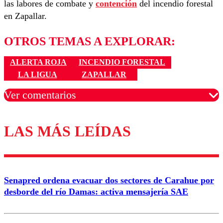
las labores de combate y
contención
del incendio forestal
en Zapallar.
OTROS TEMAS A EXPLORAR:
ALERTA ROJA
INCENDIO FORESTAL
LA LIGUA
ZAPALLAR
Ver comentarios
LAS MÁS LEÍDAS
Los comentarios son moderados para garantizar un
diálogo respetuoso.
Nombre
Senapred ordena evacuar dos sectores de Carahue por
Correo
desborde del río Damas: activa mensajería SAE