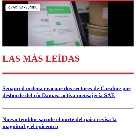
Los comentarios son moderados para garantizar un
diálogo respetuoso.
Nombre
Correo
LAS MÁS LEÍDAS
Enviar comentario
Senapred ordena evacuar dos sectores de Carahue por
desborde del río Damas: activa mensajería SAE
Nuevo temblor sacude el norte del país: revisa la
magnitud y el epicentro