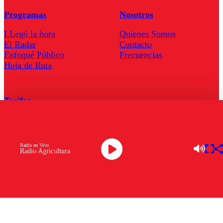
Programas
Nosotros
LLegó la hora
Quienes Somos
El Radar
Contacto
Enfoqué Público
Frecuencias
Hoja de Ruta
Tarifas
Comercial
Tarifas Servel Radio
Radio en Vivo
Radio Agricultura
Radio en Vivo
TV en Vivo
Descarga la APP