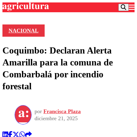
NACIONAL
Podcast
Coquimbo: Declaran Alerta
Frecuencias
Agricultura TV
Amarilla para la comuna de
Deportes
Combarbalá por incendio
Entretención
Colo Colo
Noticias
forestal
Motor
Vida Social
Otros Deportes
Dato Practico
Publicaciones en medios
Seleccion Chilena
Economía
Opinión
Torneo Internacional
Internacional
por
Francisca Plaza
Programas
Torneo Nacional
Nacional
diciembre 21, 2025
Comercial
Universidad Católica
Política
Universidad de Chile
Sustentabilidad