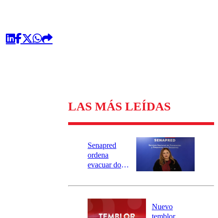
LAS MÁS LEÍDAS
Senapred
ordena
evacuar dos
sectores de
Carahue por
desborde del
río Damas:
Nuevo
activa
temblor