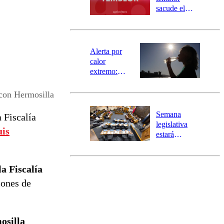
mensajería
sacude el
SAE
norte del país:
revisa la
magnitud y el
epicentro
Alerta por
calor
extremo:
Senapred
activa Alerta
 con Hermosilla
Temprana
Preventiva en
Semana
a Fiscalía
tres comunas
legislativa
is
estará
marcada por
el fin de la
tramitación
a Fiscalía
del proyecto
iones de
de
reconstrucción
osilla