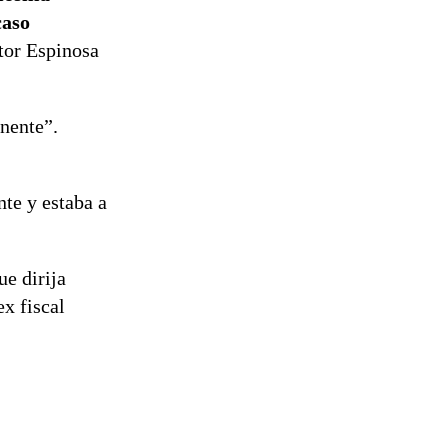
caso
ctor Espinosa
inente”.
nte y estaba a
ue dirija
ex fiscal