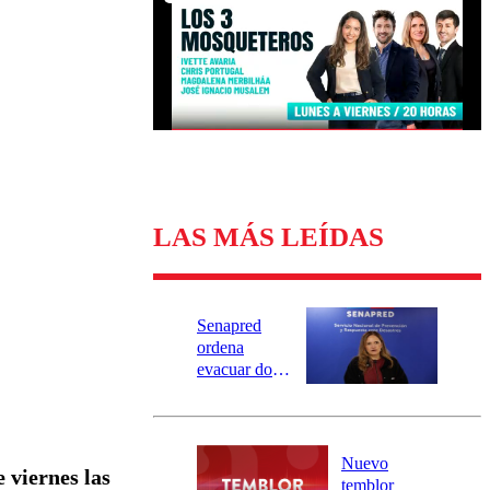
Universidad Católica
Política
Universidad de Chile
Sustentabilidad
LAS MÁS LEÍDAS
Senapred
ordena
evacuar dos
sectores de
Carahue por
desborde del
río Damas:
Nuevo
e viernes las
activa
temblor