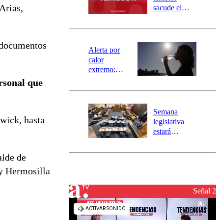
mensajería
Arias,
sacude el
SAE
norte del país:
revisa la
magnitud y el
, documentos
epicentro
Alerta por
calor
extremo:
Senapred
rsonal que
activa Alerta
Temprana
Preventiva en
Semana
tres comunas
dwick, hasta
legislativa
estará
marcada por
el fin de la
alde de
tramitación
 y Hermosilla
del proyecto
de
reconstrucción
Señal 2