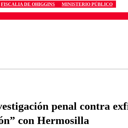
FISCALIA DE OHIGGINS
MINISTERIO PÚBLICO
ados para garantizar un diálogo respetuoso.
Correo
Enviar c
vestigación penal contra ex
ón” con Hermosilla