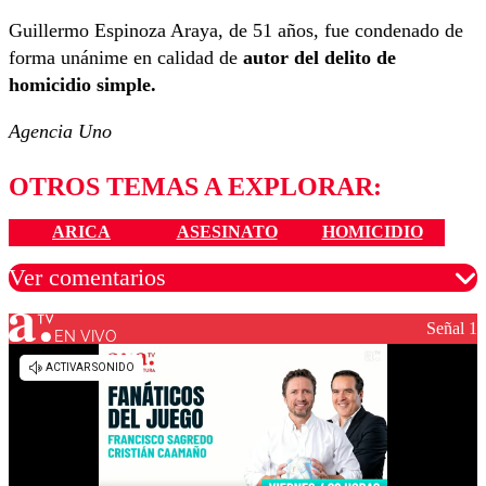
Guillermo Espinoza Araya, de 51 años, fue condenado de
forma unánime en calidad de
autor del delito de
homicidio simple.
Agencia Uno
OTROS TEMAS A EXPLORAR:
ARICA
ASESINATO
HOMICIDIO
Ver comentarios
Señal 1
EN VIVO
Los comentarios son moderados para garantizar un
diálogo respetuoso.
Nombre
Correo