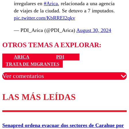
irregulares en
#Arica
, relacionada a una agencia
de viajes de la ciudad. Se detuvo a 7 imputados.
pic.twitter.com/KbRREI2qkv
— PDI_Arica (@PDI_Arica)
August 30, 2024
OTROS TEMAS A EXPLORAR:
ARICA
PDI
TRATA DE MIGRANTES
Ver comentarios
LAS MÁS LEÍDAS
Los comentarios son moderados para garantizar un
diálogo respetuoso.
Nombre
Senapred ordena evacuar dos sectores de Carahue por
Correo