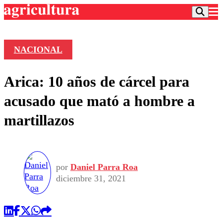
NACIONAL
Podcast
Arica: 10 años de cárcel para
Frecuencias
Agricultura TV
acusado que mató a hombre a
Deportes
martillazos
Entretención
Colo Colo
Noticias
Motor
Vida Social
Otros Deportes
Dato Practico
Publicaciones en medios
Seleccion Chilena
Economía
por
Daniel Parra Roa
Opinión
Torneo Internacional
Internacional
diciembre 31, 2021
Programas
Torneo Nacional
Nacional
Comercial
Universidad Católica
Política
Universidad de Chile
Sustentabilidad