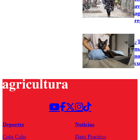
av
ag
re
¿T
ma
no
cu
Deportes
Noticias
Colo Colo
Dato Practico