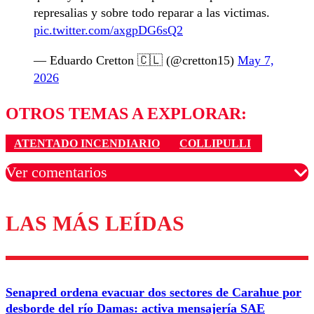
represalias y sobre todo reparar a las victimas.
pic.twitter.com/axgpDG6sQ2
— Eduardo Cretton 🇨🇱 (@cretton15)
May 7,
2026
OTROS TEMAS A EXPLORAR:
ATENTADO INCENDIARIO
COLLIPULLI
Ver comentarios
LAS MÁS LEÍDAS
Los comentarios son moderados para garantizar un
diálogo respetuoso.
Nombre
Senapred ordena evacuar dos sectores de Carahue por
Correo
desborde del río Damas: activa mensajería SAE