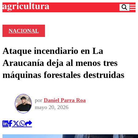
NACIONAL
Podcast
Ataque incendiario en La
Frecuencias
Agricultura TV
Araucanía deja al menos tres
Deportes
máquinas forestales destruidas
Entretención
Colo Colo
Noticias
Motor
Vida Social
Otros Deportes
Dato Practico
Publicaciones en medios
por
Daniel Parra Roa
Seleccion Chilena
Economía
Opinión
mayo 20, 2026
Torneo Internacional
Internacional
Programas
Torneo Nacional
Nacional
Comercial
Universidad Católica
Política
Universidad de Chile
Sustentabilidad