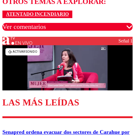
OTROS TEMAS A EXPLORAR:
ATENTADO INCENDIARIO
Ver comentarios
Señal 1
EN VIVO
Los comentarios son moderados para garantizar un
diálogo respetuoso.
Nombre
Correo
LAS MÁS LEÍDAS
Enviar comentario
Senapred ordena evacuar dos sectores de Carahue por