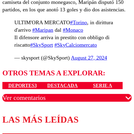
camiseta del conjunto monegasco, Maripán disputó 150
partidos, en los que anotó 13 goles y dio dos asistencias.
ULTIM'ORA MERCATO
#Torino
, in dirittura
d'arrivo
#Maripan
dal
#Monaco
Il difensore arriva in prestito con obbligo di
riscatto
#SkySport
#SkyCalciomercato
— skysport (@SkySport)
August 27, 2024
OTROS TEMAS A EXPLORAR:
DEPORTES3
DESTACADA
SERIE A
Ver comentarios
LAS MÁS LEÍDAS
Los comentarios son moderados para garantizar un
diálogo respetuoso.
Nombre