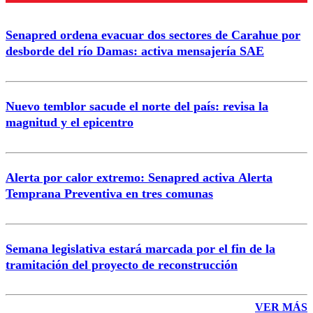
Senapred ordena evacuar dos sectores de Carahue por
Correo
desborde del río Damas: activa mensajería SAE
Nuevo temblor sacude el norte del país: revisa la
magnitud y el epicentro
Enviar comentario
Alerta por calor extremo: Senapred activa Alerta
Temprana Preventiva en tres comunas
Semana legislativa estará marcada por el fin de la
tramitación del proyecto de reconstrucción
VER MÁS