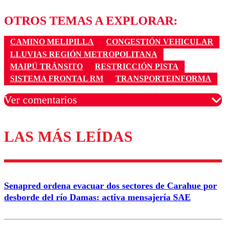
OTROS TEMAS A EXPLORAR:
CAMINO MELIPILLA
CONGESTIÓN VEHICULAR
LLUVIAS REGIÓN METROPOLITANA
MAIPÚ TRÁNSITO
RESTRICCIÓN PISTA
SISTEMA FRONTAL RM
TRANSPORTEINFORMA
Ver comentarios
LAS MÁS LEÍDAS
Los comentarios son moderados para garantizar un
diálogo respetuoso.
Nombre
Senapred ordena evacuar dos sectores de Carahue por
Correo
desborde del río Damas: activa mensajería SAE