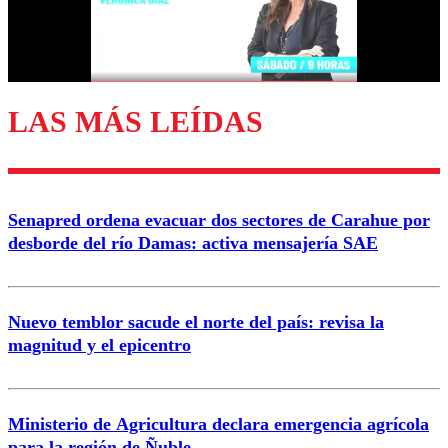
Correo
LAS MÁS LEÍDAS
Enviar comentario
Senapred ordena evacuar dos sectores de Carahue por
desborde del río Damas: activa mensajería SAE
Nuevo temblor sacude el norte del país: revisa la
magnitud y el epicentro
Ministerio de Agricultura declara emergencia agrícola
para la región de Ñuble