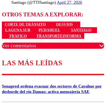
Santiago (@TTISantiago)
April 27, 2026
OTROS TEMAS A EXPLORAR:
CORTE DE TRÁNSITO
DESVÍOS
LAGUNA SUR
PUDAHUEL
SANTIAGO
TRÁFICO
TRANSPORTEINFORMA
Ver comentarios
LAS MÁS LEÍDAS
Los comentarios son moderados para garantizar un
diálogo respetuoso.
Nombre
Senapred ordena evacuar dos sectores de Carahue por
Correo
desborde del río Damas: activa mensajería SAE