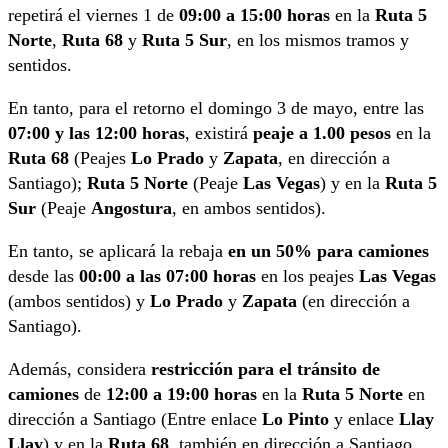
repetirá el viernes 1 de
09:00 a 15:00 horas
en la
Ruta 5
Norte
,
Ruta 68
y
Ruta 5 Sur
, en los mismos tramos y
sentidos.
En tanto, para el retorno el domingo 3 de mayo, entre las
07:00 y las 12:00 horas
, existirá
peaje a 1.00 pesos
en la
Ruta 68
(Peajes
Lo Prado
y
Zapata
, en dirección a
Santiago);
Ruta 5 Norte
(Peaje
Las Vegas
) y en la
Ruta 5
Sur
(Peaje
Angostura
, en ambos sentidos).
En tanto, se aplicará la rebaja
en un 50% para camiones
desde las
00:00 a las 07:00 horas
en los peajes
Las Vegas
(ambos sentidos) y
Lo Prado
y
Zapata
(en dirección a
Santiago).
Además, considera
restricción para el tránsito de
camiones
de
12:00 a 19:00 horas
en la
Ruta 5 Norte
en
dirección a Santiago (Entre enlace
Lo Pinto
y enlace
Llay
Llay
) y en la
Ruta 68
, también en dirección a Santiago