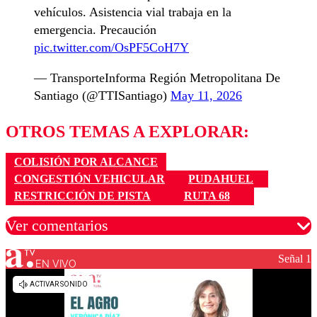
vehículos. Asistencia vial trabaja en la
emergencia. Precaución
pic.twitter.com/OsPF5CoH7Y
— TransporteInforma Región Metropolitana De
Santiago (@TTISantiago)
May 11, 2026
OTROS TEMAS A EXPLORAR:
COLISIÓN POR ALCANCE
CONGESTIÓN VEHICULAR
PUDAHUEL
RESTRICCIÓN DE PISTA
RUTA 68
Ver comentarios
Señal 1
EN VIVO
Los comentarios son moderados para garantizar un
diálogo respetuoso.
Nombre