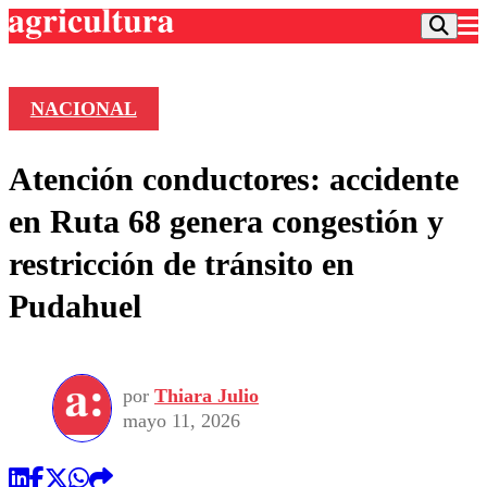
NACIONAL
Podcast
Atención conductores: accidente
Frecuencias
Agricultura TV
en Ruta 68 genera congestión y
Deportes
restricción de tránsito en
Entretención
Colo Colo
Noticias
Pudahuel
Motor
Vida Social
Otros Deportes
Dato Practico
Publicaciones en medios
Seleccion Chilena
Economía
Opinión
Torneo Internacional
Internacional
por
Thiara Julio
Programas
Torneo Nacional
Nacional
mayo 11, 2026
Comercial
Universidad Católica
Política
Universidad de Chile
Sustentabilidad