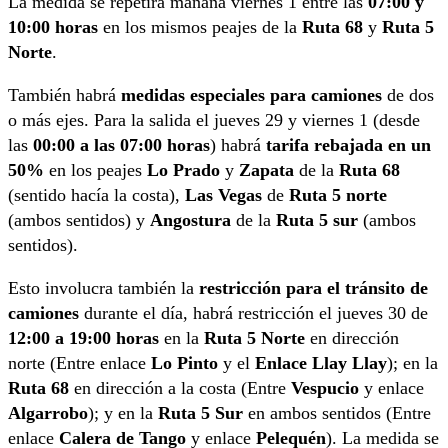
La medida se repetirá mañana viernes 1 entre las
07:00 y
10:00 horas
en los mismos peajes de la
Ruta 68
y
Ruta 5
Norte
.
También habrá
medidas especiales para camiones
de dos
o más ejes. Para la salida el jueves 29 y viernes 1 (desde
las
00:00 a las 07:00 horas
) habrá
tarifa rebajada en un
50%
en los peajes
Lo Prado
y
Zapata
de la
Ruta 68
(sentido hacía la costa),
Las Vegas
de
Ruta 5 norte
(ambos sentidos) y
Angostura
de la
Ruta 5 sur
(ambos
sentidos).
Esto involucra también la
restricción para el tránsito de
camiones
durante el día, habrá restricción el jueves 30 de
12:00 a 19:00 horas
en la
Ruta 5 Norte
en dirección
norte (Entre enlace
Lo Pinto
y el
Enlace Llay Llay
); en la
Ruta 68
en dirección a la costa (Entre
Vespucio
y enlace
Algarrobo
); y en la
Ruta 5 Sur
en ambos sentidos (Entre
enlace
Calera de Tango
y enlace
Pelequén
). La medida se