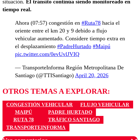
situación.
El tránsito continúa siendo monitoreado en
tiempo real.
Ahora (07:57) congestión en
#Ruta78
hacia el
oriente entre el km 20 y 9 debido a flujo
vehicular aumentado. Considere tiempo extra en
el desplazamiento
#PadreHurtado
#Maipú
pic.twitter.com/0evUvlJVIQ
— TransporteInforma Región Metropolitana De
Santiago (@TTISantiago)
April 20, 2026
OTROS TEMAS A EXPLORAR:
CONGESTIÓN VEHICULAR
FLUJO VEHICULAR
MAIPÚ
PADRE HURTADO
RUTA 78
TRÁFICO SANTIAGO
TRANSPORTEINFORMA