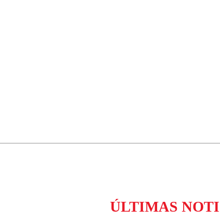
ados para garantizar un diálogo respetuoso.
Correo
Enviar c
ÚLTIMAS NOTI