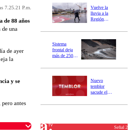
río Damas:
as 7.25.21 P.m.
Vuelve la
activa
lluvia a la
mensajería
Región
a de 88 años
SAE
Metropolitana:
a de una
este es el
pronóstico de
la DMC para
Sistema
este viernes
frontal deja
día de ayer
más de 250
eja la
damnificados
y 317
personas
aisladas entre
ncia y se
Nuevo
Valparaíso y
temblor
Los Ríos
sacude el
norte del país:
, pero antes
revisa la
magnitud y el
epicentro
Señal 2