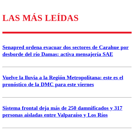
LAS MÁS LEÍDAS
Los comentarios son moderados para garantizar un
diálogo respetuoso.
Nombre
Senapred ordena evacuar dos sectores de Carahue por
Correo
desborde del río Damas: activa mensajería SAE
Vuelve la lluvia a la Región Metropolitana: este es el
pronóstico de la DMC para este viernes
Enviar comentario
Sistema frontal deja más de 250 damnificados y 317
personas aisladas entre Valparaíso y Los Ríos