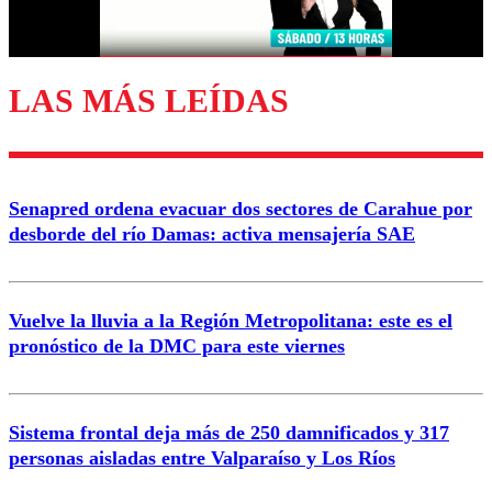
Correo
LAS MÁS LEÍDAS
Enviar comentario
Senapred ordena evacuar dos sectores de Carahue por
desborde del río Damas: activa mensajería SAE
Vuelve la lluvia a la Región Metropolitana: este es el
pronóstico de la DMC para este viernes
Sistema frontal deja más de 250 damnificados y 317
personas aisladas entre Valparaíso y Los Ríos