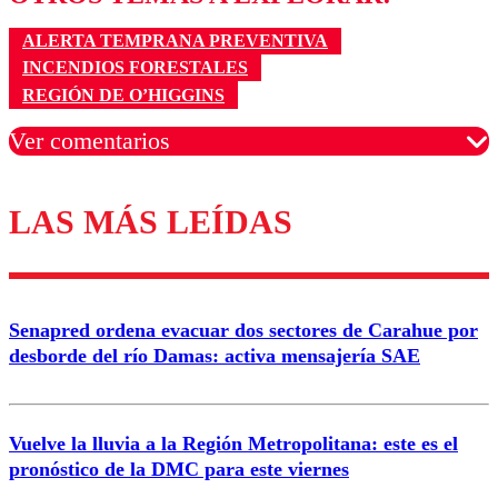
ALERTA TEMPRANA PREVENTIVA
INCENDIOS FORESTALES
REGIÓN DE O’HIGGINS
Ver comentarios
LAS MÁS LEÍDAS
Los comentarios son moderados para garantizar un
diálogo respetuoso.
Nombre
Senapred ordena evacuar dos sectores de Carahue por
Correo
desborde del río Damas: activa mensajería SAE
Vuelve la lluvia a la Región Metropolitana: este es el
pronóstico de la DMC para este viernes
Enviar comentario