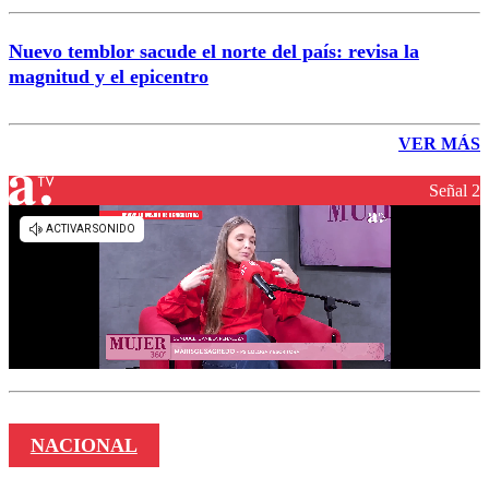
Nuevo temblor sacude el norte del país: revisa la
magnitud y el epicentro
VER MÁS
Señal 2
NACIONAL