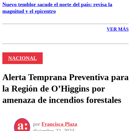
Nuevo temblor sacude el norte del país: revisa la
magnitud y el epicentro
VER MÁS
NACIONAL
Alerta Temprana Preventiva para
la Región de O’Higgins por
amenaza de incendios forestales
por
Francisca Plaza
diciembre 22, 2024