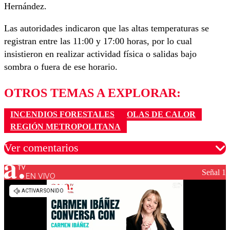
Hernández.
Las autoridades indicaron que las altas temperaturas se
registran entre las 11:00 y 17:00 horas, por lo cual
insistieron en realizar actividad física o salidas bajo
sombra o fuera de ese horario.
OTROS TEMAS A EXPLORAR:
INCENDIOS FORESTALES
OLAS DE CALOR
REGIÓN METROPOLITANA
Ver comentarios
Señal 1
EN VIVO
Los comentarios son moderados para garantizar un
diálogo respetuoso.
Nombre