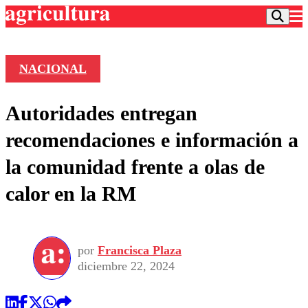
NACIONAL
Podcast
Autoridades entregan
Frecuencias
Agricultura TV
recomendaciones e información a
Deportes
la comunidad frente a olas de
Entretención
Colo Colo
Noticias
calor en la RM
Motor
Vida Social
Otros Deportes
Dato Practico
Publicaciones en medios
Seleccion Chilena
Economía
Opinión
Torneo Internacional
Internacional
por
Francisca Plaza
Programas
Torneo Nacional
Nacional
diciembre 22, 2024
Comercial
Universidad Católica
Política
Universidad de Chile
Sustentabilidad