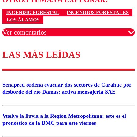
INCENDIO FORESTAL
INCENDIOS FORESTALES
LOS ÁLAMOS
Ver comentarios
LAS MÁS LEÍDAS
Los comentarios son moderados para garantizar un
diálogo respetuoso.
Nombre
Senapred ordena evacuar dos sectores de Carahue por
Correo
desborde del río Damas: activa mensajería SAE
Vuelve la lluvia a la Región Metropolitana: este es el
pronóstico de la DMC para este viernes
Enviar comentario