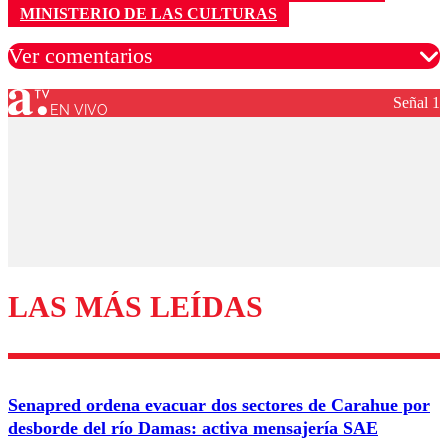
MINISTERIO DE LAS CULTURAS
Ver comentarios
Señal 1
EN VIVO
Los comentarios son moderados para garantizar un
diálogo respetuoso.
Nombre
Correo
LAS MÁS LEÍDAS
Enviar comentario
Senapred ordena evacuar dos sectores de Carahue por
desborde del río Damas: activa mensajería SAE