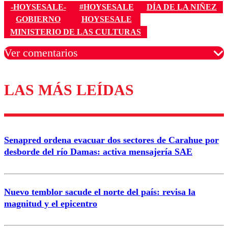
-HOYSESALE-
#HOYSESALE
DÍA DE LA NIÑEZ
GOBIERNO
HOYSESALE
MINISTERIO DE LAS CULTURAS
Ver comentarios
LAS MÁS LEÍDAS
Los comentarios son moderados para garantizar un
diálogo respetuoso.
Nombre
Senapred ordena evacuar dos sectores de Carahue por
Correo
desborde del río Damas: activa mensajería SAE
Nuevo temblor sacude el norte del país: revisa la
magnitud y el epicentro
Enviar comentario