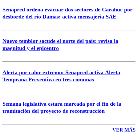
Senapred ordena evacuar dos sectores de Carahue por
Correo
desborde del río Damas: activa mensajería SAE
Nuevo temblor sacude el norte del país: revisa la
magnitud y el epicentro
Enviar comentario
Alerta por calor extremo: Senapred activa Alerta
Temprana Preventiva en tres comunas
Semana legislativa estará marcada por el fin de la
tramitación del proyecto de reconstrucción
VER MÁS