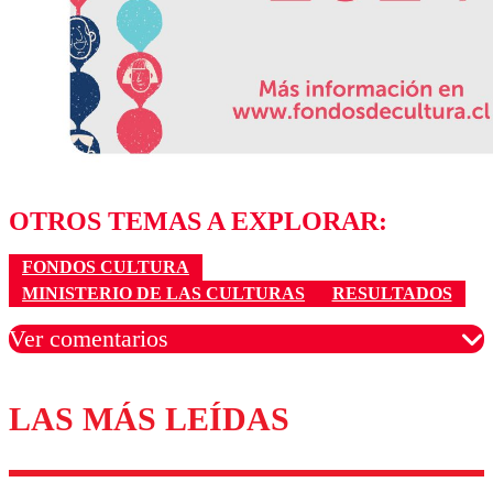
OTROS TEMAS A EXPLORAR:
FONDOS CULTURA
MINISTERIO DE LAS CULTURAS
RESULTADOS
Ver comentarios
LAS MÁS LEÍDAS
Los comentarios son moderados para garantizar un
diálogo respetuoso.
Nombre