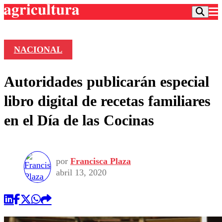
NACIONAL
Podcast
Autoridades publicarán especial
Frecuencias
Agricultura TV
libro digital de recetas familiares
Deportes
en el Día de las Cocinas
Entretención
Colo Colo
Noticias
Motor
Vida Social
Otros Deportes
Dato Practico
Publicaciones en medios
por
Francisca Plaza
Seleccion Chilena
Economía
Opinión
abril 13, 2020
Torneo Internacional
Internacional
Programas
Torneo Nacional
Nacional
Comercial
Universidad Católica
Política
Universidad de Chile
Sustentabilidad