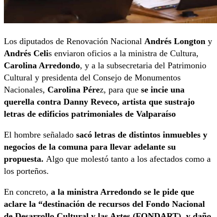
Los diputados de Renovación Nacional
Andrés Longton
y
Andrés Celi
s enviaron oficios a la ministra de Cultura,
Carolina Arredondo
, y a la subsecretaria del Patrimonio
Cultural y presidenta del Consejo de Monumentos
Nacionales,
Carolina Pére
z, para que
se incie una
querella contra Danny Reveco, artista que sustrajo
letras de edificios patrimoniales de Valparaíso
El hombre señalado
sacó letras de distintos inmuebles y
negocios de la comuna para llevar adelante su
propuesta.
Algo que molestó tanto a los afectados como a
los porteños.
En concreto,
a la ministra Arredondo se le pide que
aclare la “destinación de recursos del Fondo Nacional
de Desarrollo Cultural y las Artes (FONDART), y daño