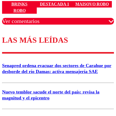
BRINKS
DESTACADA 1
MAISOVO ROBO
ROBO
Ver comentarios
LAS MÁS LEÍDAS
Los comentarios son moderados para garantizar un
diálogo respetuoso.
Nombre
Senapred ordena evacuar dos sectores de Carahue por
Correo
desborde del río Damas: activa mensajería SAE
Nuevo temblor sacude el norte del país: revisa la
magnitud y el epicentro
Enviar comentario