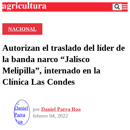
NACIONAL
Podcast
Autorizan el traslado del líder de
Frecuencias
Agricultura TV
la banda narco “Jalisco
Deportes
Melipilla”, internado en la
Entretención
Colo Colo
Noticias
Clínica Las Condes
Motor
Vida Social
Otros Deportes
Dato Practico
Publicaciones en medios
Seleccion Chilena
Economía
Opinión
Torneo Internacional
Internacional
Programas
por
Daniel Parra Roa
Torneo Nacional
Nacional
Comercial
febrero 04, 2022
Universidad Católica
Política
Universidad de Chile
Sustentabilidad