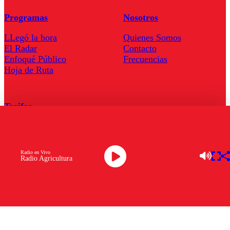
Programas
Nosotros
LLegó la hora
Quienes Somos
El Radar
Contacto
Enfoqué Público
Frecuencias
Hoja de Ruta
Tarifas
Comercial
Tarifas Servel Radio
Radio en Vivo
Radio Agricultura
Radio en Vivo
TV en Vivo
Descarga la APP