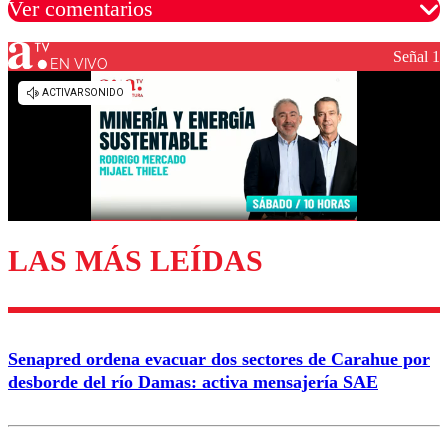
Ver comentarios
Señal 1
EN VIVO
Los comentarios son moderados para garantizar un
diálogo respetuoso.
Nombre
Correo
LAS MÁS LEÍDAS
Enviar comentario
Senapred ordena evacuar dos sectores de Carahue por
desborde del río Damas: activa mensajería SAE