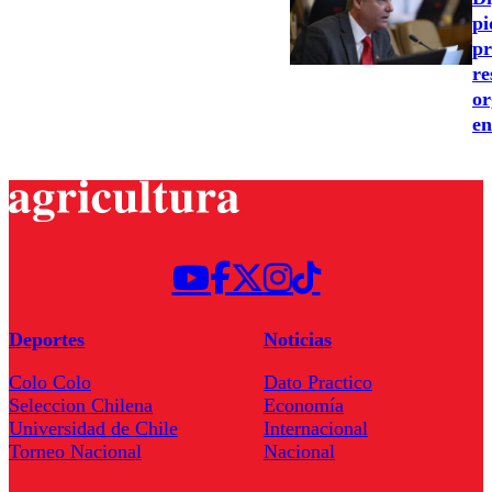
pi
pr
re
or
en
Deportes
Noticias
Colo Colo
Dato Practico
Seleccion Chilena
Economía
Universidad de Chile
Internacional
Torneo Nacional
Nacional