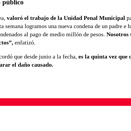
 público
ea,
valoró el trabajo de la Unidad Penal Municipal
pa
sta semana logramos una nueva condena de un padre e h
condenados al pago de medio millón de pesos.
Nosotros
ctos”,
enfatizó.
ordó que desde junio a la fecha,
es la quinta vez que 
arar el daño causado.
ados para garantizar un diálogo respetuoso.
Correo