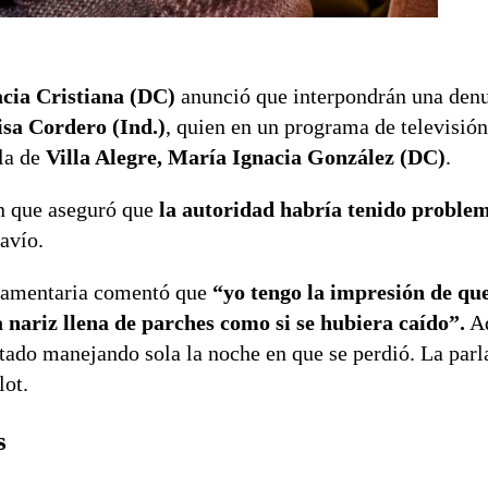
acia Cristiana (DC)
anunció que interpondrán una denu
sa Cordero (Ind.)
, quien en un programa de televisión
ala de
Villa Alegre, María Ignacia González (DC)
.
on que aseguró que
la autoridad habría tenido problem
avío.
rlamentaria comentó que
“yo tengo la impresión de que
a nariz llena de parches como si se hubiera caído”.
Ad
estado manejando sola la noche en que se perdió. La par
lot.
s