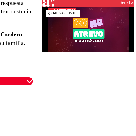
reconstrucción
 respuesta
Señal 2
tras sostenía
 Cordero,
su familia.