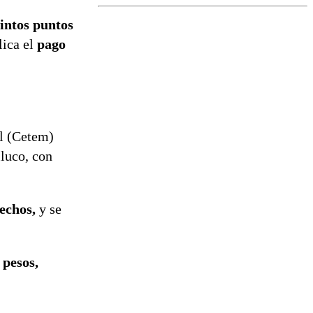
el fin de la
tramitación
tintos puntos
del proyecto
lica el
pago
de
reconstrucción
al (Cetem)
lluco, con
hechos,
y se
 pesos,