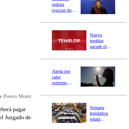
ordena
evacuar dos
sectores de
Carahue por
desborde del
río Damas:
Nuevo
activa
temblor
mensajería
sacude el
SAE
norte del país:
revisa la
magnitud y el
epicentro
Alerta por
calor
extremo:
Senapred
activa Alerta
e Puerto Montt
Temprana
Preventiva en
Semana
berá pagar
tres comunas
legislativa
el Juzgado de
estará
marcada por