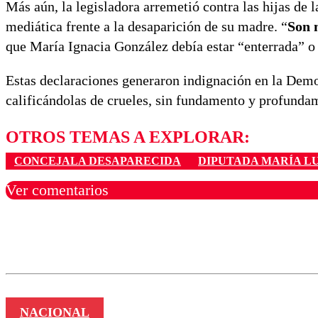
Más aún, la legisladora arremetió contra las hijas de l
mediática frente a la desaparición de su madre. “
Son 
que María Ignacia González debía estar “enterrada” o
Estas declaraciones generaron indignación en la Demo
calificándolas de crueles, sin fundamento y profundam
OTROS TEMAS A EXPLORAR:
CONCEJALA DESAPARECIDA
DIPUTADA MARÍA L
Ver comentarios
Los comentarios son moder
Nombre
NACIONAL