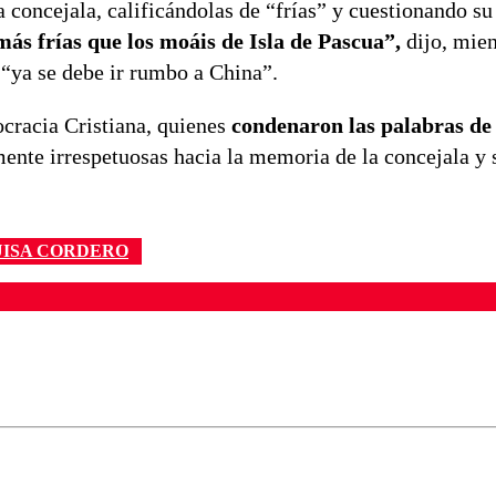
a concejala, calificándolas de “frías” y cuestionando su
más frías que los moáis de Isla de Pascua”,
dijo, mien
 “ya se debe ir rumbo a China”.
cracia Cristiana, quienes
condenaron las palabras de
ente irrespetuosas hacia la memoria de la concejala y 
UISA CORDERO
ados para garantizar un diálogo respetuoso.
Correo