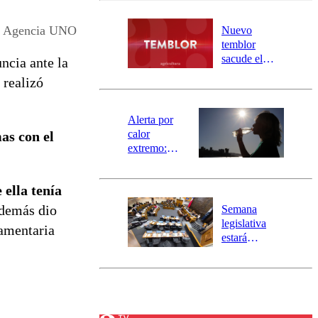
desborde del
río Damas:
Agencia UNO
Nuevo
activa
temblor
mensajería
sacude el
ncia ante la
SAE
norte del país:
 realizó
revisa la
magnitud y el
epicentro
Alerta por
calor
as con el
extremo:
Senapred
activa Alerta
 ella tenía
Temprana
Preventiva en
emás dio
Semana
tres comunas
legislativa
lamentaria
estará
marcada por
el fin de la
tramitación
del proyecto
de