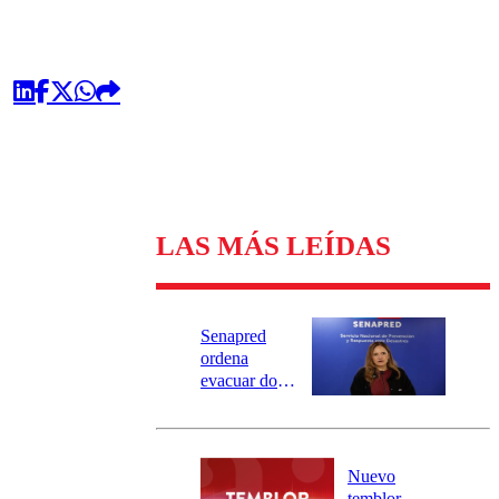
LAS MÁS LEÍDAS
Senapred
ordena
evacuar dos
sectores de
Carahue por
desborde del
río Damas:
Nuevo
activa
temblor