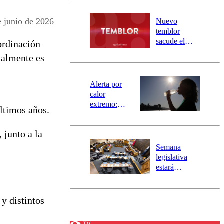
desborde del
río Damas:
junio de 2026
Nuevo
activa
temblor
mensajería
sacude el
ordinación
SAE
norte del país:
ualmente es
revisa la
magnitud y el
epicentro
Alerta por
calor
extremo:
últimos años.
Senapred
activa Alerta
 junto a la
Temprana
Preventiva en
Semana
tres comunas
legislativa
estará
marcada por
el fin de la
tramitación
 y distintos
del proyecto
de