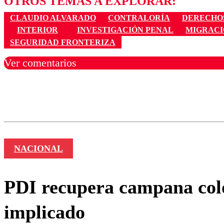
OTROS TEMAS A EXPLORAR:
CLAUDIO ALVARADO
CONTRALORÍA
DERECHOS
INTERIOR
INVESTIGACIÓN PENAL
MIGRACI
SEGURIDAD FRONTERIZA
Ver comentarios
Los comentarios son moder
Nombre
NACIONAL
PDI recupera campana colo
implicado