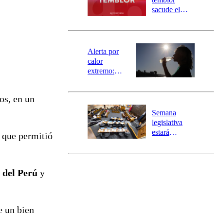
mensajería
sacude el
SAE
norte del país:
revisa la
magnitud y el
epicentro
Alerta por
calor
extremo:
Senapred
activa Alerta
os, en un
Temprana
Preventiva en
Semana
tres comunas
legislativa
estará
 que permitió
marcada por
el fin de la
tramitación
del proyecto
 del Perú
y
de
reconstrucción
e un bien