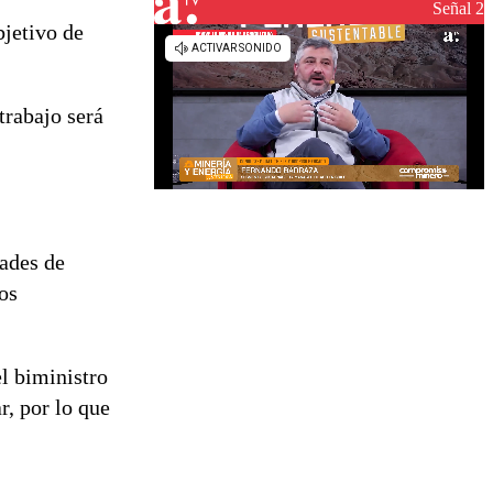
reconstrucción
Señal 2
bjetivo de
trabajo será
ades de
os
l biministro
r, por lo que