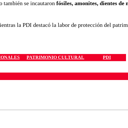
go también se incautaron
fósiles, amonites, dientes de
entras la PDI destacó la labor de protección del patrim
IONALES
PATRIMONIO CULTURAL
PDI
ados para garantizar un diálogo respetuoso.
Correo