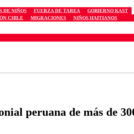
 DE NIÑOS
FUERZA DE TAREA
GOBIERNO KAST
ÓN CHILE
MIGRACIONES
NIÑOS HAITIANOS
ados para garantizar un diálogo respetuoso.
Correo
Enviar c
nial peruana de más de 300