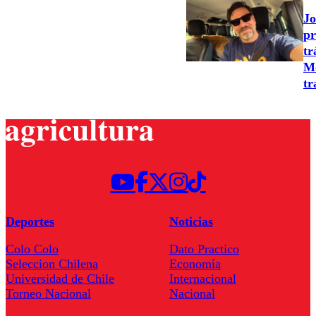
Jo
pr
tr
Mo
tr
Deportes
Noticias
Colo Colo
Dato Practico
Seleccion Chilena
Economía
Universidad de Chile
Internacional
Torneo Nacional
Nacional