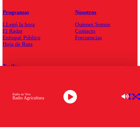
Programas
Nosotros
LLegó la hora
Quienes Somos
El Radar
Contacto
Enfoqué Público
Frecuencias
Hoja de Ruta
Tarifas
Comercial
Tarifas Servel Radio
Radio en Vivo
Radio Agricultura
Radio en Vivo
TV en Vivo
Descarga la APP