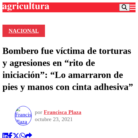
NACIONAL
Podcast
Bombero fue víctima de torturas
Frecuencias
Agricultura TV
y agresiones en “rito de
Deportes
iniciación”: “Lo amarraron de
Entretención
Colo Colo
Noticias
pies y manos con cinta adhesiva”
Motor
Vida Social
Otros Deportes
Dato Practico
Publicaciones en medios
Seleccion Chilena
Economía
Opinión
Torneo Internacional
Internacional
por
Francisca Plaza
Programas
Torneo Nacional
Nacional
octubre 23, 2021
Comercial
Universidad Católica
Política
Universidad de Chile
Sustentabilidad