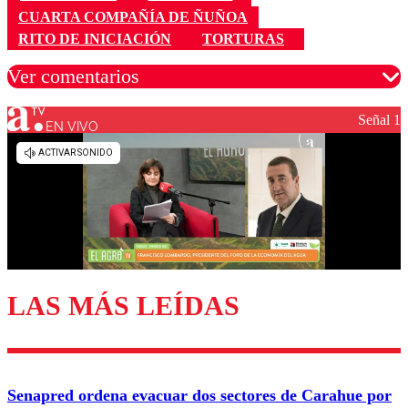
CUARTA COMPAÑÍA DE ÑUÑOA
RITO DE INICIACIÓN
TORTURAS
Ver comentarios
Señal 1
EN VIVO
Los comentarios son moderados para garantizar un
diálogo respetuoso.
Nombre
Correo
LAS MÁS LEÍDAS
Enviar comentario
Senapred ordena evacuar dos sectores de Carahue por