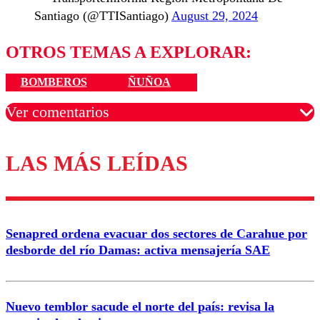
Santiago (@TTISantiago)
August 29, 2024
OTROS TEMAS A EXPLORAR:
BOMBEROS
ÑUÑOA
Ver comentarios
LAS MÁS LEÍDAS
Los comentarios son moderados para garantizar un
diálogo respetuoso.
Nombre
Senapred ordena evacuar dos sectores de Carahue por
Correo
desborde del río Damas: activa mensajería SAE
Nuevo temblor sacude el norte del país: revisa la