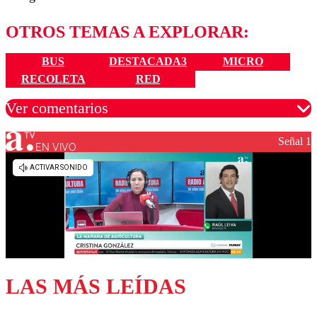
OTROS TEMAS A EXPLORAR:
BUS
DESTACADA3
MICRO
RECOLETA
RED
Ver comentarios
Señal 1
EN VIVO
Los comentarios son moderados para garantizar un
diálogo respetuoso.
Nombre
Correo
LAS MÁS LEÍDAS