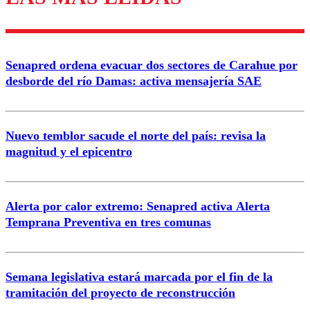
diálogo respetuoso.
Nombre
Senapred ordena evacuar dos sectores de Carahue por
Correo
desborde del río Damas: activa mensajería SAE
Nuevo temblor sacude el norte del país: revisa la
magnitud y el epicentro
Enviar comentario
Alerta por calor extremo: Senapred activa Alerta
Temprana Preventiva en tres comunas
Semana legislativa estará marcada por el fin de la
tramitación del proyecto de reconstrucción