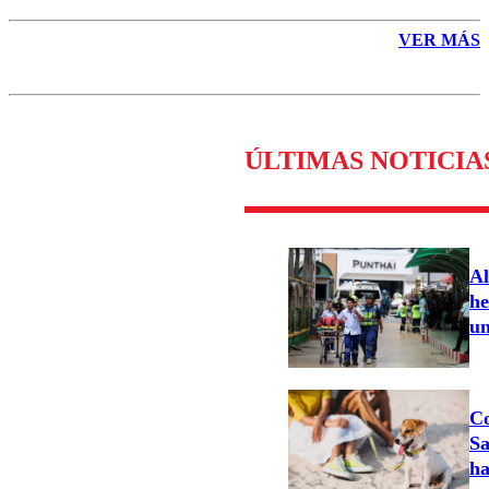
VER MÁS
ÚLTIMAS NOTICIA
Al
he
un
Co
Sa
ha