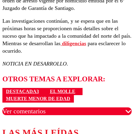
orden de arresto vigente por homicidio emitida por el 6º
Juzgado de Garantía de Santiago.
Las investigaciones continúan, y se espera que en las
próximas horas se proporcionen más detalles sobre el
suceso que ha impactado a la comunidad del norte del país.
Mientras se desarrollan las
diligencias
para esclarecer lo
ocurrido.
NOTICIA EN DESARROLLO
.
OTROS TEMAS A EXPLORAR:
DESTACADA3
EL MOLLE
MUERTE MENOR DE EDAD
Ver comentarios
LAS MÁS LEÍDAS
Los comentarios son moderados para garantizar un