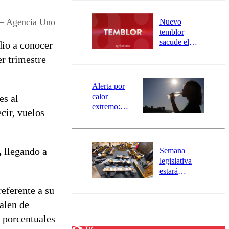
desborde del
río Damas:
o – Agencia Uno
Nuevo
activa
temblor
mensajería
sacude el
dio a conocer
SAE
norte del país:
r trimestre
revisa la
magnitud y el
epicentro
Alerta por
calor
es al
extremo:
cir, vuelos
Senapred
activa Alerta
Temprana
Preventiva en
,
llegando a
Semana
tres comunas
legislativa
estará
marcada por
referente a su
el fin de la
tramitación
alen de
del proyecto
 porcentuales
de