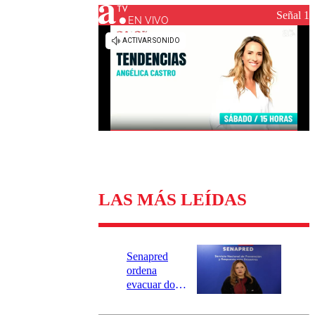
Universidad Católica
Política
Señal 1
Universidad de Chile
Sustentabilidad
EN VIVO
LAS MÁS LEÍDAS
Senapred
ordena
evacuar dos
sectores de
Carahue por