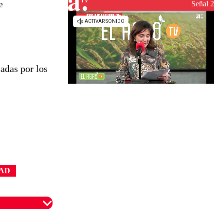
e
reconstrucción
Señal 2
sadas por los
AD