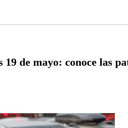
ados para garantizar un diálogo respetuoso.
Correo
Enviar c
es 19 de mayo: conoce las pa