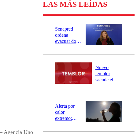
LAS MÁS LEÍDAS
Senapred
ordena
evacuar dos
sectores de
Carahue por
desborde del
río Damas:
Nuevo
activa
temblor
mensajería
sacude el
SAE
norte del país:
revisa la
magnitud y el
epicentro
Alerta por
calor
extremo:
Senapred
activa Alerta
r – Agencia Uno
Temprana