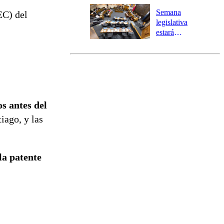
Preventiva en
Semana
EC) del
tres comunas
legislativa
estará
marcada por
el fin de la
tramitación
del proyecto
de
reconstrucción
os antes del
iago, y las
 la patente