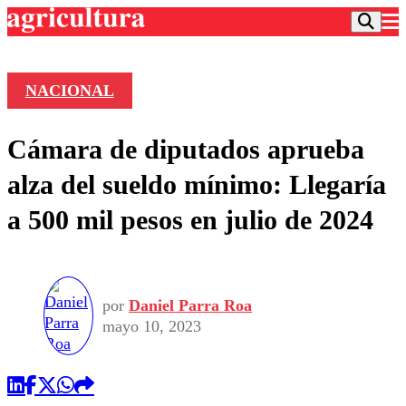
NACIONAL
Podcast
Cámara de diputados aprueba
Frecuencias
Agricultura TV
alza del sueldo mínimo: Llegaría
Deportes
a 500 mil pesos en julio de 2024
Entretención
Colo Colo
Noticias
Motor
Vida Social
Otros Deportes
Dato Practico
Publicaciones en medios
Seleccion Chilena
Economía
por
Daniel Parra Roa
Opinión
Torneo Internacional
Internacional
mayo 10, 2023
Programas
Torneo Nacional
Nacional
Comercial
Universidad Católica
Política
Universidad de Chile
Sustentabilidad