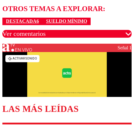
OTROS TEMAS A EXPLORAR:
DESTACADA6
SUELDO MÍNIMO
Ver comentarios
Señal 1
EN VIVO
Los comentarios son moderados para garantizar un
diálogo respetuoso.
Nombre
Correo
LAS MÁS LEÍDAS
Enviar comentario