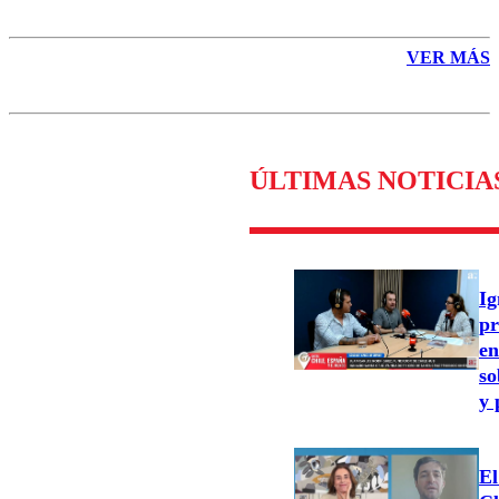
VER MÁS
ÚLTIMAS NOTICIA
Ig
pr
en
so
y 
El