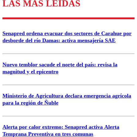
LAS MÁS LEÍDAS
Los comentarios son moderados para garantizar un
diálogo respetuoso.
Nombre
Senapred ordena evacuar dos sectores de Carahue por
Correo
desborde del río Damas: activa mensajería SAE
Nuevo temblor sacude el norte del país: revisa la
magnitud y el epicentro
Enviar comentario
Ministerio de Agricultura declara emergencia agrícola
para la región de Ñuble
Alerta por calor extremo: Senapred activa Alerta
Temprana Preventiva en tres comunas